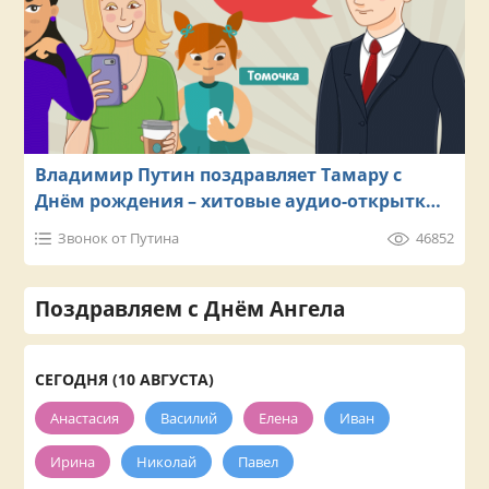
Владимир Путин поздравляет Тамару с
Днём рождения – хитовые аудио-открытки
на телефон
Звонок от Путина
46852
Поздравляем с Днём Ангела
СЕГОДНЯ (10 АВГУСТА)
Анастасия
Василий
Елена
Иван
Ирина
Николай
Павел