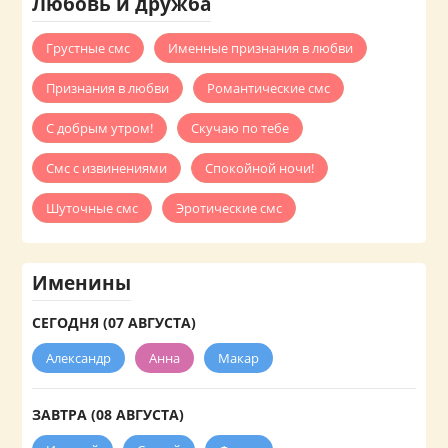
Любовь и дружба
Грустные смс
Именные признания в любви
Признания в любви
Романтические смс
С добрым утром!
Скучаю по тебе
Смс с извинениями
Спокойной ночи!
Шуточные смс
Эротические смс
Именины
СЕГОДНЯ (07 АВГУСТА)
Александр
Анна
Макар
ЗАВТРА (08 АВГУСТА)