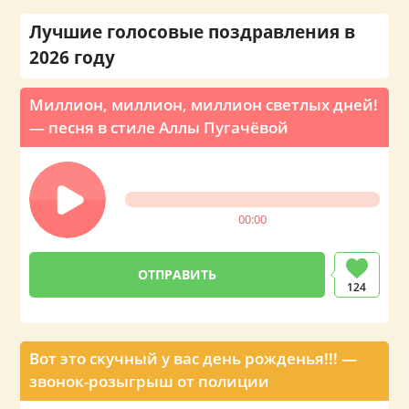
Лучшие голосовые поздравления в
2026 году
Миллион, миллион, миллион светлых дней!
— песня в стиле Аллы Пугачёвой
00:00
ОТПРАВИТЬ
124
Вот это скучный у вас день рожденья!!! —
звонок-розыгрыш от полиции