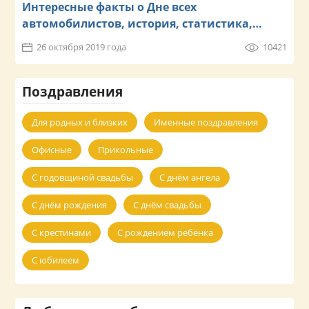
Интересные факты о Дне всех
автомобилистов, история, статистика,
наблюдения
26 октября 2019 года
10421
Поздравления
Для родных и близких
Именные поздравления
Офисные
Прикольные
С годовщиной свадьбы
С днём ангела
С днём рождения
С днём свадьбы
С крестинами
С рождением ребёнка
С юбилеем