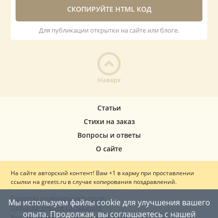
СКОПИРУЙТЕ HTML КОД
Для публикации открытки на сайте или блоге.
Наверх
Статьи
Стихи на заказ
Вопросы и ответы
О сайте
На сайте авторский контент! Вам +1 в карму при проставлении
ссылки на greets.ru в случае копирования поздравлений.
Политика конфиденциальности
Мы используем файлы cookie для улучшения вашего
Пользовательское соглашение
опыта. Продолжая, вы соглашаетесь с нашей
Вакцинация — ваш щит от опасных инфекций!