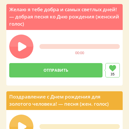
Желаю я тебе добра и самых светлых дней!
— добрая песня ко Дню рождения (женский
голос)
00:00
ОТПРАВИТЬ
35
Поздравление с Днем рождения для
золотого человека! — песня (жен. голос)