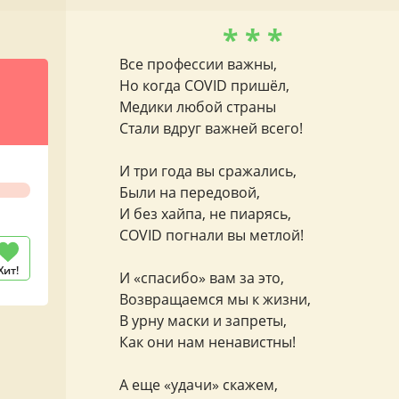
* * *
Все профессии важны,
Но когда COVID пришёл,
Медики любой страны
Стали вдруг важней всего!
И три года вы сражались,
Были на передовой,
И без хайпа, не пиарясь,
COVID погнали вы метлой!
Хит!
И «спасибо» вам за это,
Возвращаемся мы к жизни,
В урну маски и запреты,
Как они нам ненавистны!
А еще «удачи» скажем,