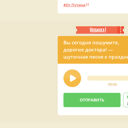
От Путина
22
Вы сегодня пошумите,
дорогие доктора! —
шуточная песня к праздн
всех медиков
00:00