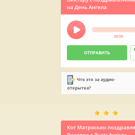
на День Ангела
00:00
Что это за аудио-
открытка?
Кот Матроскин поздравл
Виктора с Днем Ангела