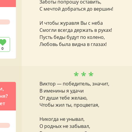
Заботы попрошу оставить,
С мечтой добраться до вершин!
И чтобы журавля Вы с неба
Смогли всегда держать в руках!
Пусть беды будут по колено,
Любовь была видна в глазах!
0
* * *
Виктор — победитель, значит,
и,
В именины я удачи
ня?
От души тебе желаю,
ет
Чтобы жил ты, процветая,
Никогда не унывал,
О родных не забывал,