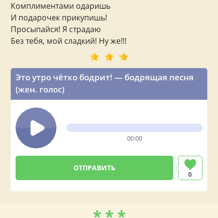
Комплиментами одаришь
И подарочек прикупишь!
Просыпайся! Я страдаю
Без тебя, мой сладкий! Ну же!!!
Это утро чётко бодрит! — бодрящая песня
(жен. голос)
00:00
0
* * *