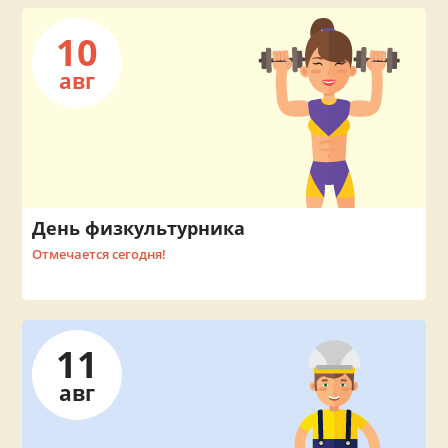
10
авг
День физкультурника
Отмечается сегодня!
11
авг