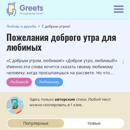
Любовь и дружба
С добрым утром!
Пожелания доброго утра для
любимых
↓
«С добрым утром, любимая!» «Доброе утро, любимый!»
Именно эти слова хочется сказать своему любимому
человеку, когда просыпаешься на рассвете. Но что
делать, если сейчас вас разделяют километры? Ничего
Любимой
Любимому
страшного, можно ведь красиво пожелать доброго утра
и по смс! И данный раздел вам в этом деле может
помочь.
Здесь только
авторские
стихи. Любой текст
можно скопировать в 1 клик.
Популярные
Новые