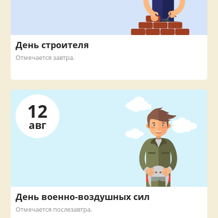
День строителя
Отмечается завтра.
12
авг
День военно-воздушных сил
Отмечается послезавтра.