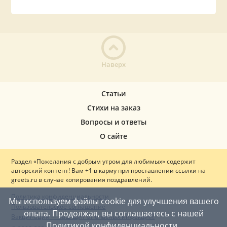
Наверх
Статьи
Стихи на заказ
Вопросы и ответы
О сайте
Раздел «Пожелания с добрым утром для любимых» содержит
авторский контент! Вам +1 в карму при проставлении ссылки на
greets.ru в случае копирования поздравлений.
Политика конфиденциальности
Мы используем файлы cookie для улучшения вашего
Пользовательское соглашение
опыта. Продолжая, вы соглашаетесь с нашей
Вакцинация — ваш щит от опасных инфекций!
Политикой конфиденциальности
.