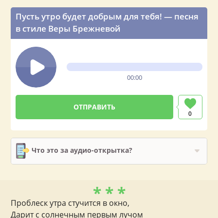
Пусть утро будет добрым для тебя! — песня
в стиле Веры Брежневой
00:00
0
Что это за аудио-открытка?
* * *
Проблеск утра стучится в окно,
Дарит с солнечным первым лучом