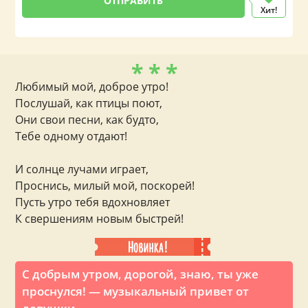
Хит!
* * *
Любимый мой, доброе утро!
Послушай, как птицы поют,
Они свои песни, как будто,
Тебе одному отдают!
И солнце лучами играет,
Проснись, милый мой, поскорей!
Пусть утро тебя вдохновляет
К свершениям новым быстрей!
С добрым утром, дорогой, знаю, ты уже
проснулся! — музыкальный привет от