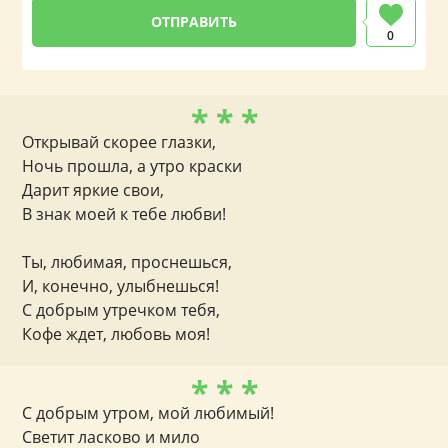
0
* * *
Открывай скорее глазки,
Ночь прошла, а утро краски
Дарит яркие свои,
В знак моей к тебе любви!
Ты, любимая, проснешься,
И, конечно, улыбнешься!
С добрым утречком тебя,
Кофе ждет, любовь моя!
* * *
С добрым утром, мой любимый!
Светит ласково и мило