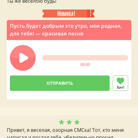
Ты же веселою будь!
Пусть будет добрым это утро, моя родная,
для тебя! — красивая песня
00:00
Хит!
* * *
Привет, я веселая, озорная СМСка! Тот, кто меня
написал и послал тебе, убедительно просил