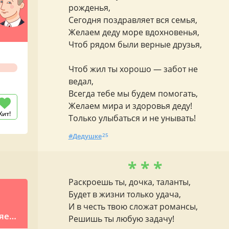
рожденья,
Сегодня поздравляет вся семья,
Желаем деду море вдохновенья,
Чтоб рядом были верные друзья,
Чтоб жил ты хорошо — забот не
ведал,
Всегда тебе мы будем помогать,
Желаем мира и здоровья деду!
Хит!
Только улыбаться и не унывать!
Дедушке
25
* * *
Раскроешь ты, дочка, таланты,
Будет в жизни только удача,
ю
И в честь твою сложат романсы,
яет
Решишь ты любую задачу!