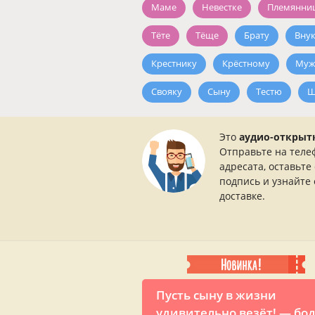
Маме
Невестке
Племянни
Тёте
Тёще
Брату
Вну
Крестнику
Крёстному
Муж
Свояку
Сыну
Тестю
Ш
Это
аудио-открыт
Отправьте на теле
адресата, оставьте
подпись и узнайте 
доставке.
Пусть сыну в жизни
удивительно везёт! — бо