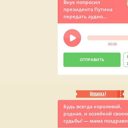
Внук попросил
президента Путина
передать аудио
поздравления дедушке
на его День рождения по
телефону
00:00
Будь всегда королевой,
родная, и хозяйкой свое
судьбы! — мама поздравл
дочку красивой песней