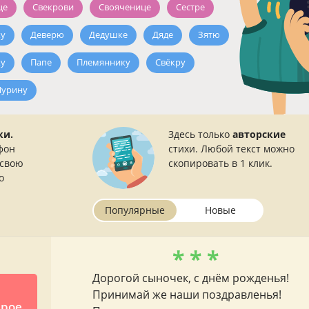
це
Свекрови
Свояченице
Сестре
ку
Деверю
Дедушке
Дяде
Зятю
у
Папе
Племяннику
Свёкру
урину
ки.
Здесь только
авторские
фон
стихи. Любой текст можно
 свою
скопировать в 1 клик.
о
Популярные
Новые
* * *
Дорогой сыночек, с днём рожденья!
Принимай же наши поздравленья!
дрое