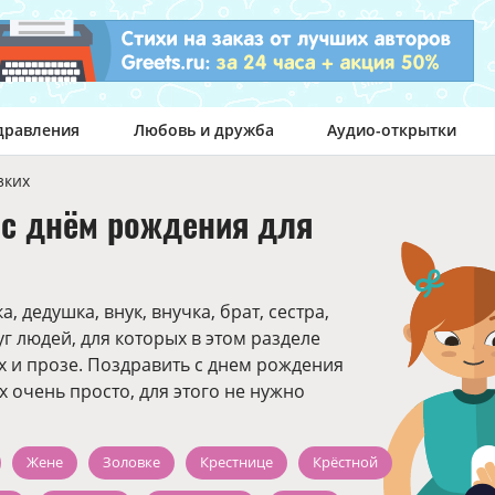
дравления
Любовь и дружба
Аудио-открытки
зких
 с днём рождения для
, дедушка, внук, внучка, брат, сестра,
уг людей, для которых в этом разделе
х и прозе. Поздравить с днем рождения
 очень просто, для этого не нужно
Жене
Золовке
Крестнице
Крёстной