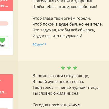
Пожеланья счастья и здоровья
ие
Шлём тебе с огромною любовью!
Чтоб глаза твои огнём горели.
Чтоб покой в душе был, но не в теле.
Что задумал, чтобы всё сбылось,
И удастся, что не удалось!
Сыну
13
Хит!
* * *
В твоих глазах я вижу солнце,
-
В твоей душе цветет весна.
Твой голос — пенье чудной птицы,
для
Ты словно ожила из сна!
ья
Сегодня пожелать хочу я