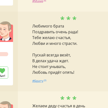
Маме
36
* * *
Любимого брата
Поздравить очень рада!
Тебе желаю счастья,
Любви и много страсти.
Пускай всегда везёт,
В делах удача ждет.
Не стоит унывать,
Любовь придёт опять!
Хит!
Брату
25
* * *
Желаем деду счастья в день