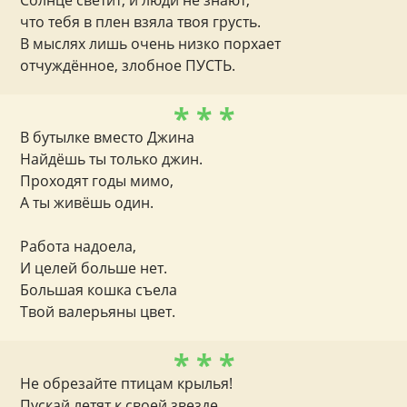
Солнце светит, и люди не знают,
что тебя в плен взяла твоя грусть.
В мыслях лишь очень низко порхает
отчуждённое, злобное ПУСТЬ.
* * *
В бутылке вместо Джина
Найдёшь ты только джин.
Проходят годы мимо,
А ты живёшь один.
Работа надоела,
И целей больше нет.
Большая кошка съела
Твой валерьяны цвет.
* * *
Не обрезайте птицам крылья!
Пускай летят к своей звезде.