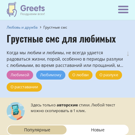
Любовь и дружба
Грустные смс
Грустные смс для любимых
↓
Когда мы любим и любимы, не всегда удается
радоваться жизни, порой, особенно в периоды разлуки
с любимыми, во время расставаний или прощаний, мы
испытываем грустные чувства... И часто хочется
Любимой
Любимому
О любви
О разлуке
поделиться своей грустью, отправив смс своему
любимому человеку....
О расставании
Здесь только
авторские
стихи. Любой текст
можно скопировать в 1 клик.
Популярные
Новые