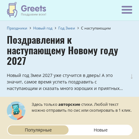
Праздники
Новый год
Год Змеи
С наступающим
Поздравления к
наступающему Новому году
2027
↓
Новый год Змеи 2027 уже стучится в дверь! А это
значит, самое время успеть поздравить с
наступающим и сказать много хороших и приятных
слов. Зная это, мы успели подготовить для вас
красивые новогодние поздравления, написанные в
Здесь только
авторские
стихи. Любой текст
стихах, которые можно отправить прямо с сайта.
можно отправить по смс или скопировать в 1 клик.
Популярные
Новые