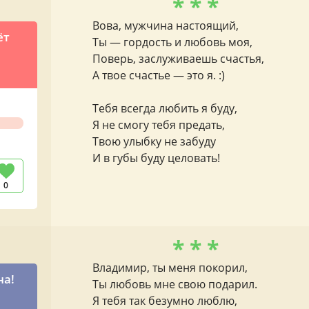
* * *
Вова, мужчина настоящий,
ёт
Ты — гордость и любовь моя,
Поверь, заслуживаешь счастья,
А твое счастье — это я. :)
Тебя всегда любить я буду,
Я не смогу тебя предать,
Твою улыбку не забуду
И в губы буду целовать!
0
* * *
Владимир, ты меня покорил,
на!
Ты любовь мне свою подарил.
ы
Я тебя так безумно люблю,