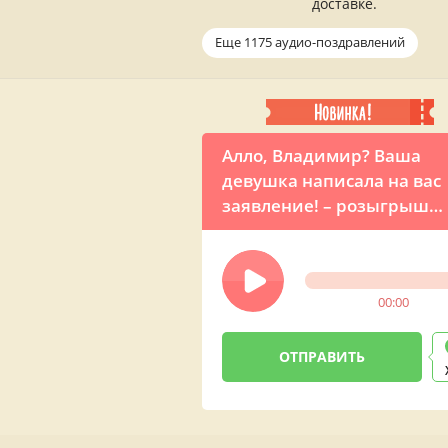
доставке.
Еще 1175 аудио-поздравлений
Алло, Владимир? Ваша
девушка написала на вас
заявление! – розыгрыш
звонок из полиции для
любимого мужчины
00:00