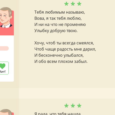
* * *
Тебя любимым называю,
Вова, я так тебя люблю,
И ни на что не променяю
Улыбку добрую твою.
Хочу, чтоб ты всегда смеялся,
Чтоб чаще радость мне дарил,
И бесконечно улыбался,
И обо всем плохом забыл.
Хит!
* * *
Я рада, что тебя нашла,