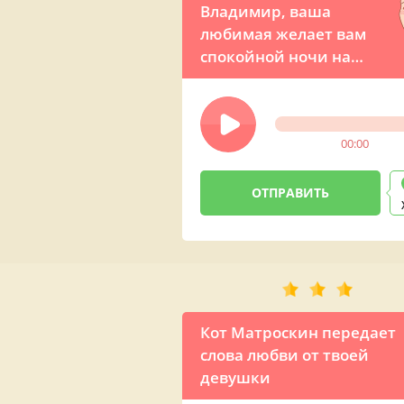
Владимир, ваша
любимая желает вам
спокойной ночи на
самом высоком уровне! -
неожиданный звонок на
ночь от президента
00:00
Путина
Кот Матроскин передает
слова любви от твоей
девушки