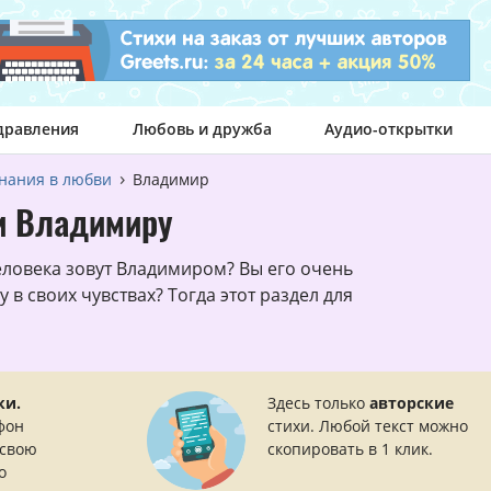
дравления
Любовь и дружба
Аудио-открытки
нания в любви
Владимир
и Владимиру
ловека зовут Владимиром? Вы его очень
 в своих чувствах? Тогда этот раздел для
ки.
Здесь только
авторские
фон
стихи. Любой текст можно
 свою
скопировать в 1 клик.
о