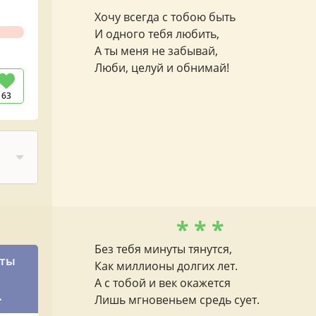
Хочу всегда с тобою быть
И одного тебя любить,
А ты меня не забывай,
Люби, целуй и обнимай!
63
* * *
Без тебя минуты тянутся,
 ты
Как миллионы долгих лет.
А с тобой и век окажется
Лишь мгновеньем средь сует.