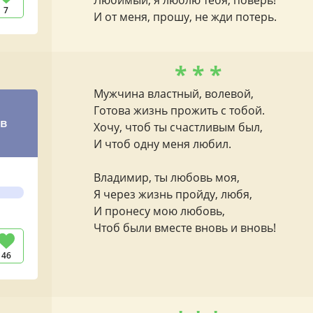
Любимый, я люблю тебя, поверь!
7
И от меня, прошу, не жди потерь.
* * *
Мужчина властный, волевой,
Готова жизнь прожить с тобой.
 в
Хочу, чтоб ты счастливым был,
И чтоб одну меня любил.
Владимир, ты любовь моя,
Я через жизнь пройду, любя,
И пронесу мою любовь,
Чтоб были вместе вновь и вновь!
46