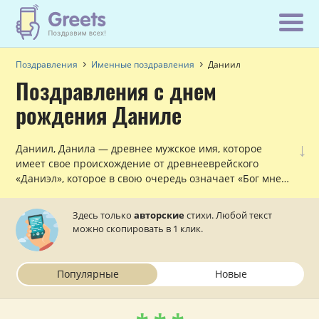
Поздравления
Именные поздравления
Даниил
Поздравления с днем
рождения Даниле
↓
Даниил, Данила — древнее мужское имя, которое
имеет свое происхождение от древнееврейского
«Даниэл», которое в свою очередь означает «Бог мне
судья». Мужчины с таким именем чаще всего
обладают высоким интеллектом, добротой,
Здесь только
авторские
стихи. Любой текст
трудолюбием и взаимовыручкой. Для Данилы главное
можно скопировать в 1 клик.
— семья! Хотите поздравить с днем рождения
любимого или знакомого вам парня Данила? Этот
раздел для вас!
Популярные
Новые