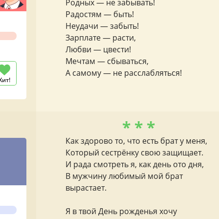
Родных — не забывать!
Радостям — быть!
Неудачи — забыть!
Зарплате — расти,
Любви — цвести!
Мечтам — сбываться,
А самому — не расслабляться!
Хит!
* * *
Как здорово то, что есть брат у меня,
Который сестрёнку свою защищает.
И рада смотреть я, как день ото дня,
В мужчину любимый мой брат
вырастает.
Я в твой День рожденья хочу