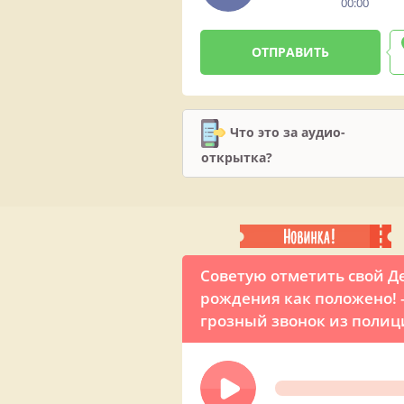
00:00
Что это за аудио-
открытка?
Советую отметить свой Д
рождения как положено!
грозный звонок из поли