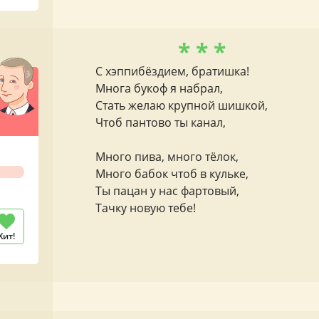
* * *
С хэппибёздием, братишка!
Многа букоф я набрал,
Стать желаю крупной шишкой,
Чтоб пантово ты канал,
Много пива, много тёлок,
Много бабок чтоб в кульке,
Ты пацан у нас фартовый,
Тачку новую тебе!
Хит!