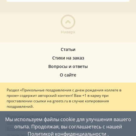
Наверх
Статьи
Стихи на заказ
Вопросы и ответы
О сайте
Раздел «Прикольные поздравления с днем рождения коллеге в
прозе» содержит авторский контент! Вам +1 в карму при
проставлении ссылки на greets.ru в случае копирования
поздравлений.
Политика конфиденциальности
Мы используем файлы cookie для улучшения вашего
Пользовательское соглашение
опыта. Продолжая, вы соглашаетесь с нашей
Вакцинация — ваш щит от опасных инфекций!
Политикой конфиденциальности
.
© 2008-2026 Greets.ru