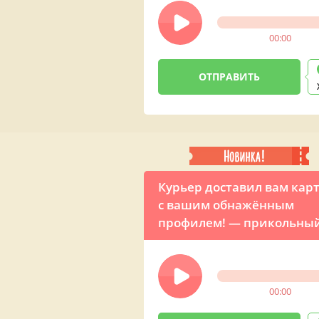
День рождения в виде
звонка из налоговой
00:00
Курьер доставил вам кар
с вашим обнажённым
профилем! — прикольны
аудио-розыгрыш от служ
доставки ко Дню рожден
00:00