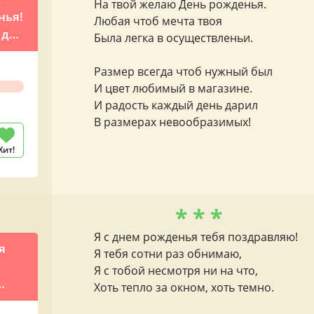
На твой желаю День рожденья.
нья!
Любая чтоб мечта твоя
 для
Была легка в осуществленьи.
Размер всегда чтоб нужный был
И цвет любимый в магазине.
И радость каждый день дарил
В размерах невообразимых!
Хит!
* * *
Я с днем рожденья тебя поздравляю!
я
Я тебя сотни раз обнимаю,
Я с тобой несмотря ни на что,
Хоть тепло за окном, хоть темно.
 на