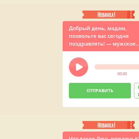
Добрый день, мадам,
позвольте вас сегодня
поздравлять! — мужское
поздравление именинни
весёлой песней
00:00
Что такое День рожденья