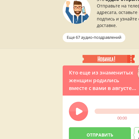
Отправьте на теле
адресата, оставьте
подпись и узнайте 
доставке.
Еще 67 аудио-поздравлений
Кто еще из знаменитых
женщин родились
вместе с вами в августе?
— президент Владимир
Путин оригинально
поздравляет
00:00
именинницу с Днем
рождения