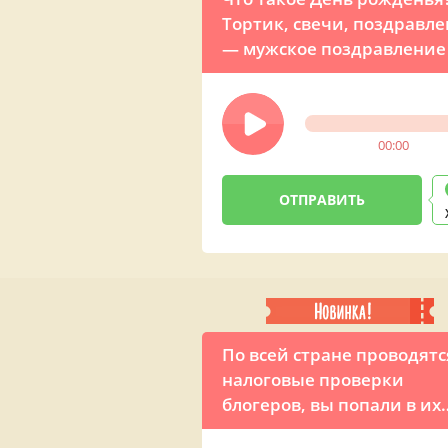
Тортик, свечи, поздравле
— мужское поздравление
именинницы
00:00
По всей стране проводятс
налоговые проверки
блогеров, вы попали в их
число! — аудио розыгрыш