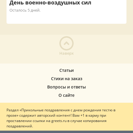
День военно-воздушных сил
Осталось 5 дней.
Наверх
Статьи
Стихи на заказ
Вопросы и ответы
О сайте
Раздел «Прикольные поздравления с днем рождения тестю в
прозе» содержит авторский контент! Вам +1 в карму при
проставлении ссылки на greets.ru в случае копирования
поздравлений.