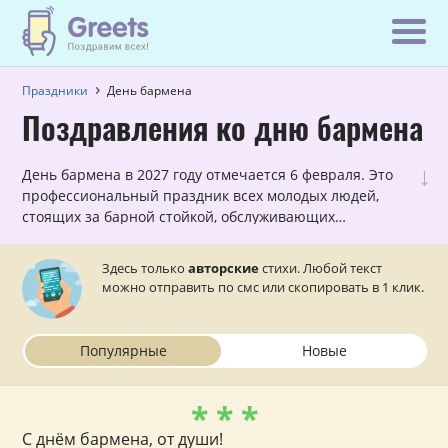
Праздники
День бармена
Поздравления ко дню бармена
↓
День бармена в 2027 году отмечается 6 февраля. Это
профессиональный праздник всех молодых людей,
стоящих за барной стойкой, обслуживающих
посетителей и предлагающих напитки. И это далеко
не все их функции. Ведь настоящий бармен должен
Здесь только
авторские
стихи. Любой текст
быть психологически подготовлен и уметь находить
можно отправить по смс или скопировать в 1 клик.
общий язык с каждым посетителем. Специально к
празднику мы подготовили множество универсальных
и адресных поздравлений с днем бармена, которые
Популярные
Новые
можно отправить на телефон.
* * *
С днём бармена, от души!