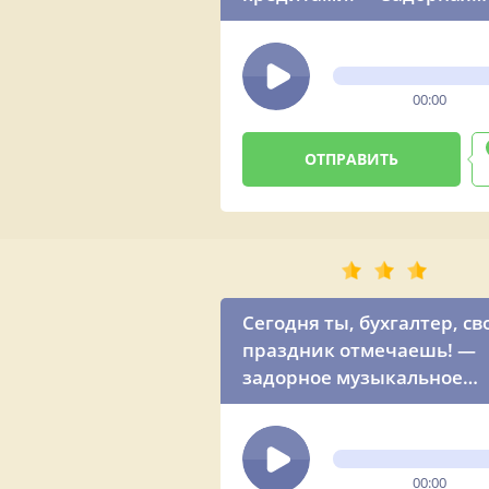
песня-поздравление от
женщины
00:00
Сегодня ты, бухгалтер, св
праздник отмечаешь! —
задорное музыкальное
поздравление с праздни
00:00