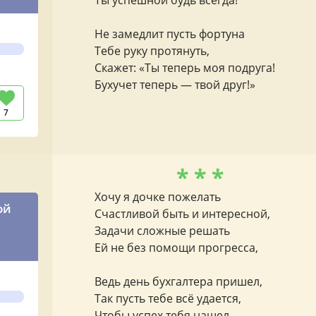
Ты успешной будь всегда!
Не замедлит пусть фортуна
Тебе руку протянуть,
Скажет: «Ты теперь моя подруга!
Бухучет теперь — твой друг!»
7
* * *
Хочу я дочке пожелать
ой
Счастливой быть и интересной,
Задачи сложные решать
Ей не без помощи прогресса,
ком
Ведь день бухгалтера пришел,
Так пусть тебе всё удается,
Чтобы успех тебя нашел,