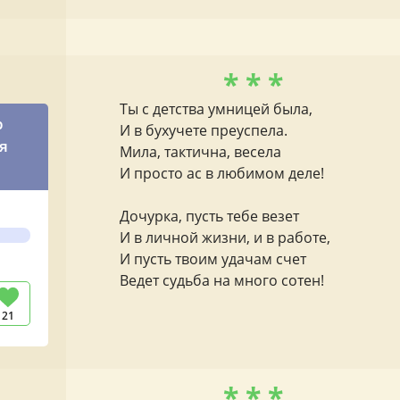
* * *
Ты с детства умницей была,
р
И в бухучете преуспела.
я
Мила, тактична, весела
И просто ас в любимом деле!
Дочурка, пусть тебе везет
И в личной жизни, и в работе,
И пусть твоим удачам счет
Ведет судьба на много сотен!
21
* * *