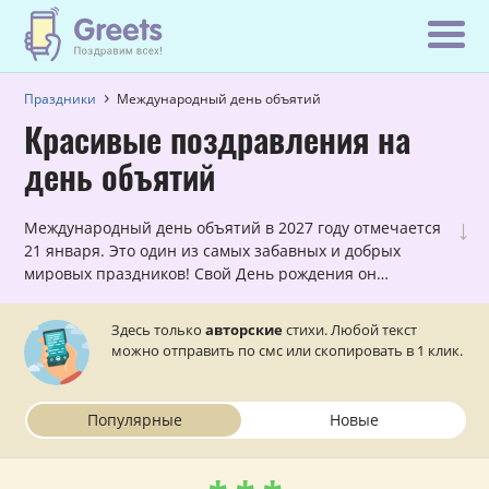
Праздники
Международный день объятий
Красивые поздравления на
день объятий
↓
Международный день объятий в 2027 году отмечается
21 января. Это один из самых забавных и добрых
мировых праздников! Свой День рождения он
отмечает с 1986 года, будучи основанным в США —
«National Hugging Day». Что принято делать? Конечно
Здесь только
авторские
стихи. Любой текст
же, обниматься! Ведь давно известно, что искренние
можно отправить по смс или скопировать в 1 клик.
«обнимашки» творят чудеса: снимают усталость и
уровень стресса, защищают сердце от болезней и
укрепляют отношения. Наши лучшие авторы,
Популярные
Новые
предварительно крепко обнявшись, написали
множество универсальных и адресных поздравлений,
которые можно отправить на телефон.