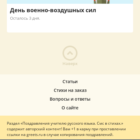
День военно-воздушных сил
Осталось 3 дня.
Наверх
Статьи
Стихи на заказ
Вопросы и ответы
О сайте
Раздел «Поздравления учителю русского языка. Смс в стихах.»
содержит авторский контент! Вам +1 в карму при проставлении
ссылки на greets.ru в случае копирования поздравлений.