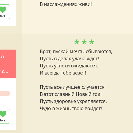
В наслаждениях живи!
Хит!
* * *
Брат, пускай мечты сбываются,
 А
Пусть в делах удача ждет!
м
Пусть успехи ожидаются,
 с
И всегда тебе везет!
ием
Пусть все лучшее случается
В этот славный Новый год!
Пусть здоровье укрепляется,
Чудо в жизнь твою войдет!
Хит!