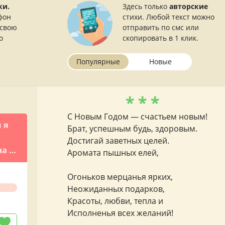
ки.
Здесь только
авторские
фон
стихи. Любой текст можно
 свою
отправить по смс или
о
скопировать в 1 клик.
Популярные
Новые
* * *
С Новым Годом — счастьем новым!
 я
Брат, успешным будь, здоровым.
Достигай заветных целей.
а к
Аромата пышных елей,
Огоньков мерцанья ярких,
Неожиданных подарков,
Красоты, любви, тепла и
Исполненья всех желаний!