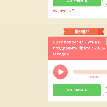
От Путина
37
Брат попросил Путина
поздравить брата с 2026-
м годом
00:00