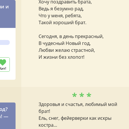
Хочу поздравить брата,
ли и
Ведь я безумно рад,
Что у меня, ребята,
Такой хороший брат.
год
Сегодня, в день прекрасный,
В чудесный Новый год,
Любви желаю страстной,
И жизни без хлопот!
Хит!
* * *
Здоровья и счастья, любимый мой
од?
брат!
а! —
Ель, снег, фейерверки как искры
костра…