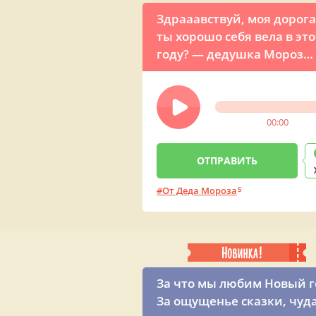
Здрааавствуй, моя дорога
ты хорошо себя вела в эт
году? — дедушка Мороз
прикольно поздравляет
девушку с Новым годом п
телефону
00:00
От Деда Мороза
5
За что мы любим Новый г
За ощущенье сказки, чуд