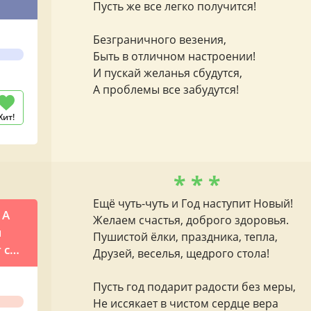
Пусть же все легко получится!
Безграничного везения,
Быть в отличном настроении!
И пускай желанья сбудутся,
А проблемы все забудутся!
Хит!
* * *
Ещё чуть-чуть и Год наступит Новый!
 А
Желаем счастья, доброго здоровья.
м
Пушистой ёлки, праздника, тепла,
 с
Друзей, веселья, щедрого стола!
ием
Пусть год подарит радости без меры,
Не иссякает в чистом сердце вера