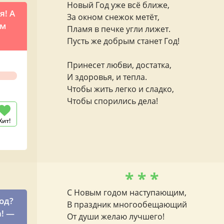
Новый Год уже всё ближе,
я! А
За окном снежок метёт,
ом
Пламя в печке угли лижет.
Пусть же добрым станет Год!
о
Принесет любви, достатка,
И здоровья, и тепла.
Чтобы жить легко и сладко,
Чтобы спорились дела!
Хит!
* * *
С Новым годом наступающим,
од?
В праздник многообещающий
а! —
От души желаю лучшего!