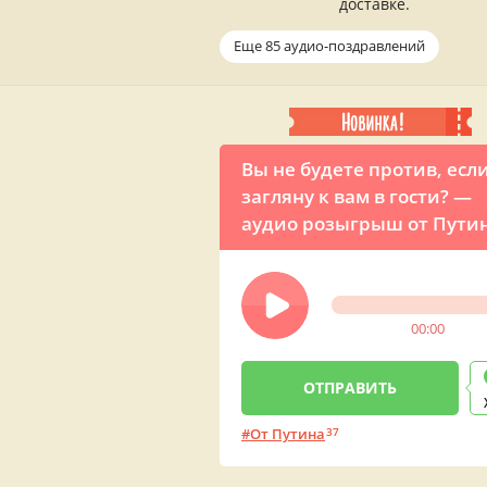
доставке.
Еще 85 аудио-поздравлений
Вы не будете против, если
загляну к вам в гости? —
аудио розыгрыш от Путин
Новому году
00:00
От Путина
37