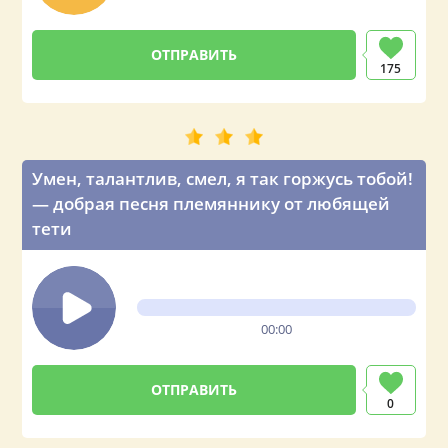
175
Умен, талантлив, смел, я так горжусь тобой!
— добрая песня племяннику от любящей
тети
00:00
0