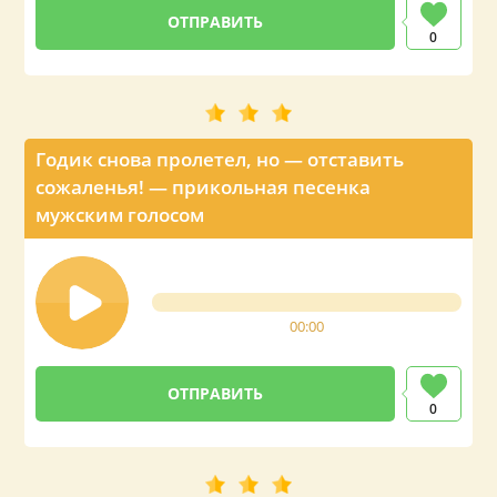
0
Годик снова пролетел, но — отставить
сожаленья! — прикольная песенка
мужским голосом
00:00
0