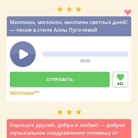
Миллион, миллион, миллион светлых дней!
— песня в стиле Аллы Пугачёвой
00:00
442
Шуточные
481
Хороших друзей, добра и любви! — доброе
музыкальное поздравление племяшу от