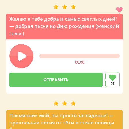
Желаю я тебе добра и самых светлых дней!
— добрая песня ко Дню рождения (женский
голос)
00:00
91
Племянник мой, ты просто загляденье! —
прикольная песня от тёти в стиле певицы