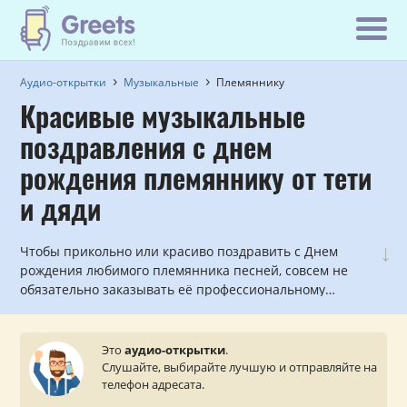
Аудио-открытки
Музыкальные
Племяннику
Красивые музыкальные
поздравления с днем
рождения племяннику от тети
и дяди
↓
Чтобы прикольно или красиво поздравить с Днем
рождения любимого племянника песней, совсем не
обязательно заказывать её профессиональному
исполнителю. Мы уже всё записали! Выбирайте самое
подходящее музыкальное поздравление, оплачивайте
доставку и ваш музыкальный подарок сразу же или с
Это
аудио-открытки
.
отсрочкой будет доставлен вашему племяннику от
Слушайте, выбирайте лучшую и отправляйте на
лица тёти или дяди на мобильный телефон.
телефон адресата.