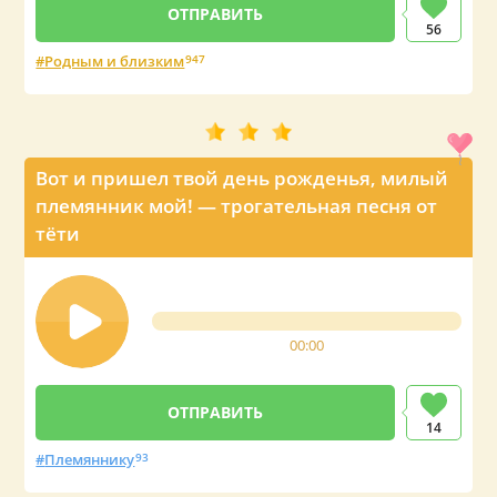
56
Родным и близким
947
Вот и пришел твой день рожденья, милый
племянник мой! — трогательная песня от
тёти
00:00
14
Племяннику
93