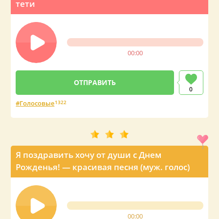
тети
00:00
0
Голосовые
1322
Я поздравить хочу от души с Днем
Рожденья! — красивая песня (муж. голос)
00:00