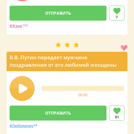
7
Жене
102
В.В. Путин передает мужчине
поздравления от его любимой женщины
00:00
91
Любимому
68