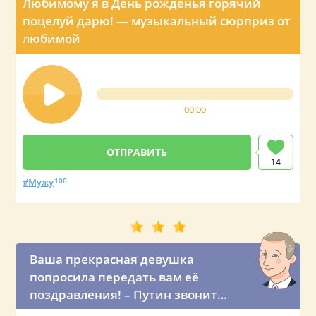
Любимому я в День рожденья горячий
поцелуй дарю! — музыкальный сюрприз от
любимой
00:00
14
Мужу
100
Ваша прекрасная девушка
попросила передать вам её
поздравления! – Путин звонит
вашему любимого мужчине на День