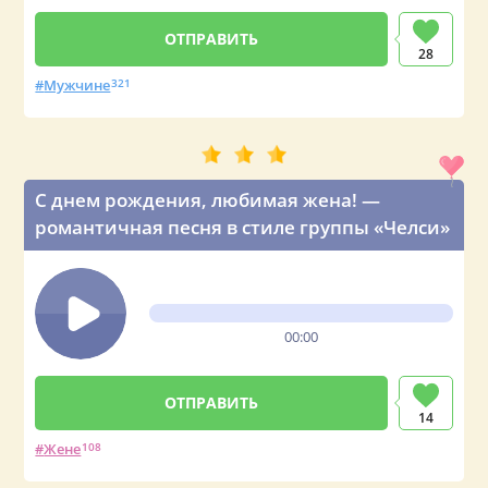
28
Мужчине
321
С днем рождения, любимая жена! —
романтичная песня в стиле группы «Челси»
00:00
14
Жене
108