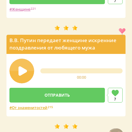
7
Женщине
221
В.В. Путин передает женщине искренние
поздравления от любящего мужа
00:00
7
От знаменитостей
215