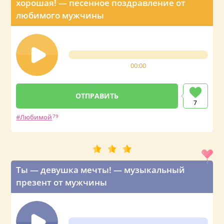
хорошая! — песенное поздравление от
любимого мужчины
00:00
7
Любимой
79
Ты — девушка мечты! — музыкальный
презент от мужчины