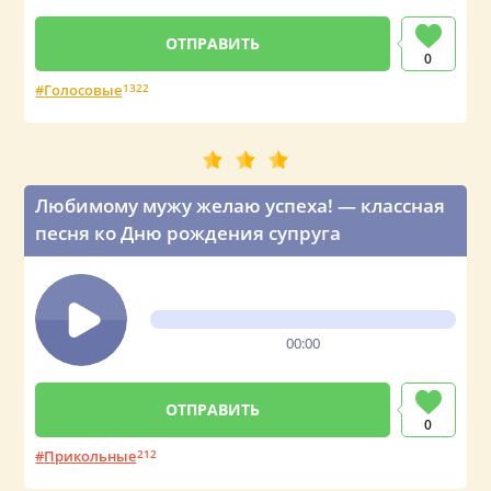
0
Голосовые
1322
Любимому мужу желаю успеха! — классная
песня ко Дню рождения супруга
00:00
0
Прикольные
212