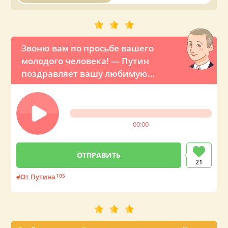
Звоню вам по просьбе вашего
молодого человека! — Путин
поздравляет вашу любимую
девушку с Днем рождения по
телефону
00:00
21
От Путина
105