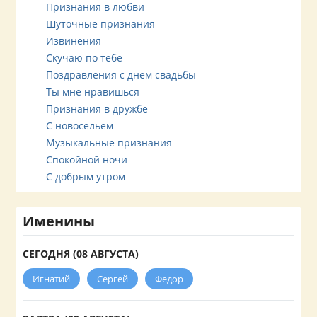
Признания в любви
Шуточные признания
Извинения
Скучаю по тебе
Поздравления с днем свадьбы
Ты мне нравишься
Признания в дружбе
С новосельем
Музыкальные признания
Спокойной ночи
С добрым утром
Именины
СЕГОДНЯ (08 АВГУСТА)
Игнатий
Сергей
Федор