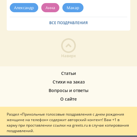
Александр
Анна
Макар
ВСЕ ПОЗДРАВЛЕНИЯ
Наверх
Статьи
Стихи на заказ
Вопросы и ответы
О сайте
Раздел «Прикольные голосовые поздравления с днем рождения
женщине на телефон» содержит авторский контент! Вам +1 в
карму при проставлении ссылки на greets.ru в случае копирования
поздравлений.