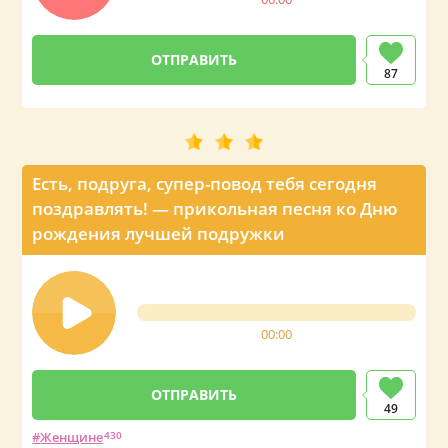
87
Есть, подруга, супер-повод тебя сегодня
поздравлять! — прикольная песня ко Дню
рождения лучшей подружки
00:00
49
Женщине
430