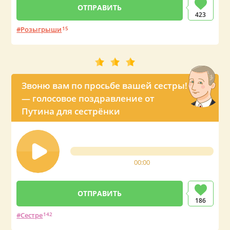
423
Розыгрыши
15
Звоню вам по просьбе вашей сестры!
— голосовое поздравление от
Путина для сестрёнки
00:00
186
Сестре
142