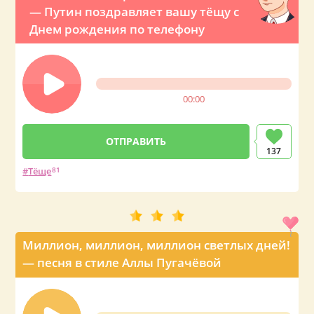
— Путин поздравляет вашу тёщу с
Днем рождения по телефону
00:00
137
Тёще
81
Миллион, миллион, миллион светлых дней!
— песня в стиле Аллы Пугачёвой