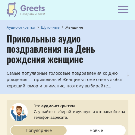
Аудио-открытки
Шуточные
Женщине
Прикольные аудио
поздравления на День
рождения женщине
↓
Самые популярные голосовые поздравления ко Дню
рождения — прикольные! Женщины тоже очень любят
хороший юмор и внимание, поэтому выбирайте
понравившийся аудио розыгрыш, шуточную
поздравительную песню или прикольное
поздравление в виде пародии на известного человека
Это
аудио-открытки
.
и отправляйте прямо на телефон имениннице. Ей
Слушайте, выбирайте лучшую и отправляйте на
будет приятно!
телефон адресата.
Популярные
Новые