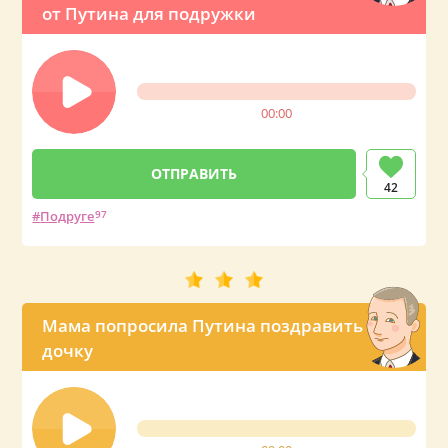
от Путина для подружки
00:00
42
Подруге
97
Мама попросила Путина поздравить
дочку