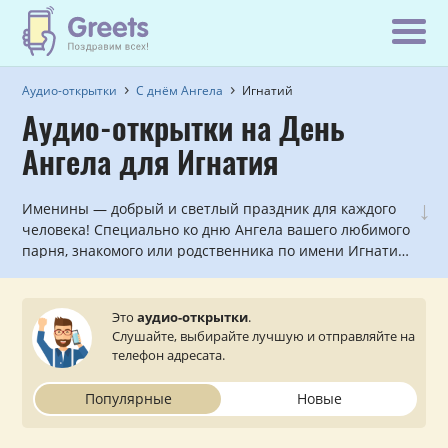
Аудио-открытки
С днём Ангела
Игнатий
Аудио-открытки на День
Ангела для Игнатия
↓
Именины — добрый и светлый праздник для каждого
человека! Специально ко дню Ангела вашего любимого
парня, знакомого или родственника по имени Игнатий
мы записали красивые голосовые и музыкальные
поздравления, которые можно прослушать и
отправить с сайта на мобильный телефон.
Это
аудио-открытки
.
Слушайте, выбирайте лучшую и отправляйте на
телефон адресата.
Популярные
Новые