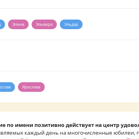
д
Элина
Эльвира
Эльдар
ослав
Ярослава
е по имени позитивно действует на центр удово
равляемых каждый день на многочисленные юбилеи, п