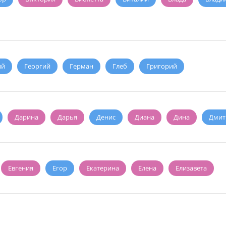
ий
Георгий
Герман
Глеб
Григорий
Дарина
Дарья
Денис
Диана
Дина
Дмит
Евгения
Егор
Екатерина
Елена
Елизавета