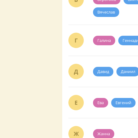
Вячеслав
Г
Галина
Геннад
Д
Давид
Даниил
Е
Ева
Евгений
Ж
Жанна