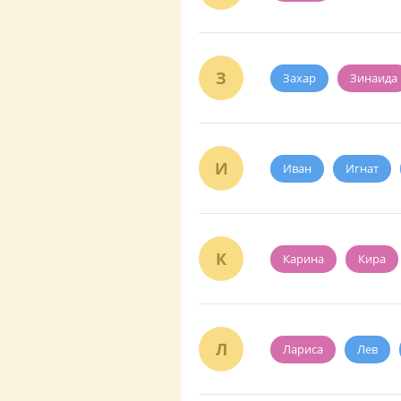
З
Захар
Зинаида
И
Иван
Игнат
К
Карина
Кира
Л
Лариса
Лев