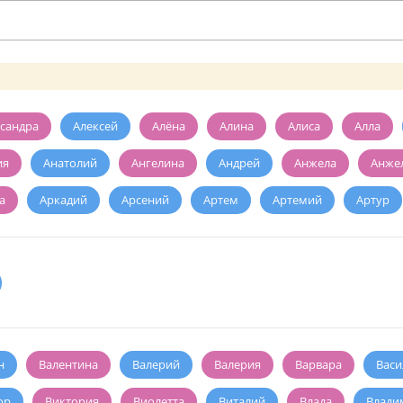
сандра
Алексей
Алёна
Алина
Алиса
Алла
ия
Анатолий
Ангелина
Андрей
Анжела
Анже
а
Аркадий
Арсений
Артем
Артемий
Артур
н
Валентина
Валерий
Валерия
Варвара
Васи
ор
Виктория
Виолетта
Виталий
Влада
Влади