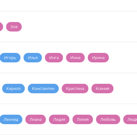
Зоя
Игорь
Илья
Инга
Инна
Ирина
Кирилл
Константин
Кристина
Ксения
Леонид
Лиана
Лидия
Лилия
Любовь
Люд