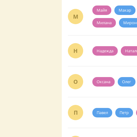
Майя
Макар
М
Милана
Мирон
Н
Надежда
Натал
О
Оксана
Олег
П
Павел
Петр