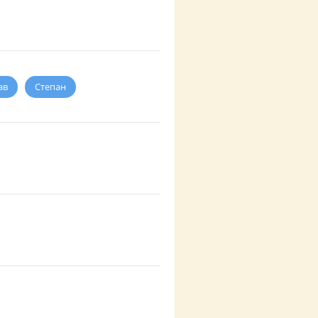
ав
Степан