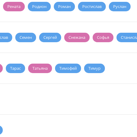
Рената
Родион
Роман
Ростислав
Руслан
слав
Семен
Сергей
Снежана
Софья
Станисл
Тарас
Татьяна
Тимофей
Тимур