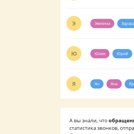
Э
Эвелина
Эдуар
Ю
Юлия
Юрий
Я
Ян
Яна
Яр
А вы знали, что
обращени
статистика звонков, отп