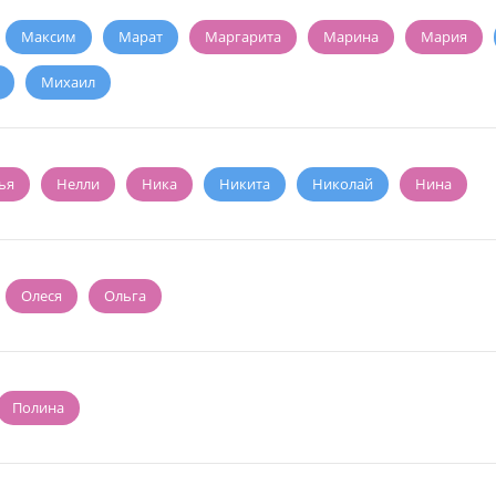
Максим
Марат
Маргарита
Марина
Мария
Михаил
ья
Нелли
Ника
Никита
Николай
Нина
Олеся
Ольга
Полина