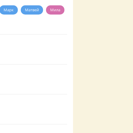
Марк
Матвей
Мила