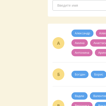
Введите имя
Александр
Алек
А
Амина
Анастас
Антонина
Арин
Б
Богдан
Борис
Вадим
Валенти
В
Вероника
Викт