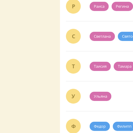
Р
Раиса
Регина
С
Светлана
Свято
Т
Таисия
Тамара
У
Ульяна
Ф
Федор
Филипп