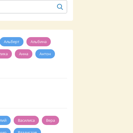
Альберт
Альбина
лика
Анна
Антон
лий
Василиса
Вера
мир
Владислав