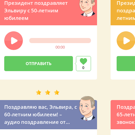
Президент поздравляет
Прези
Эльвиру с 50-летним
поздра
юбилеем
летни
00:00
0
Поздравляю вас, Эльвира, с
Поздра
60-летним юбилеем! –
65-лет
аудио поздравление от
звонок
Путина
Путин