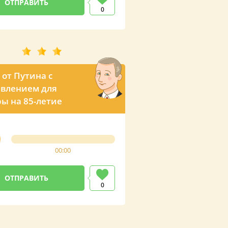
0
 от Путина с
влением для
ы на 85-летие
00:00
0