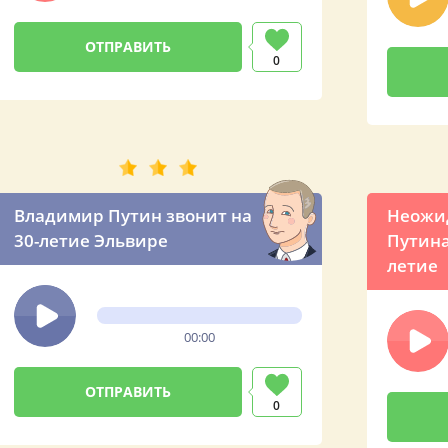
0
Владимир Путин звонит на
Неожид
30-летие Эльвире
Путина
летие
00:00
0