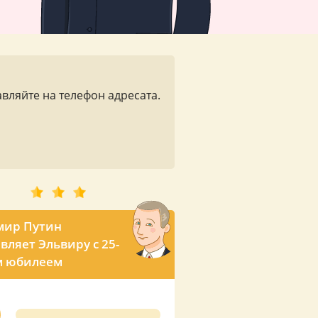
вляйте на телефон адресата.
мир Путин
вляет Эльвиру с 25-
м юбилеем