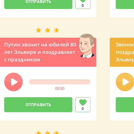
0
Путин звонит на юбилей 80
Звонок
лет Эльвире и поздравляет
поздра
с праздником
Эльвир
00:00
0