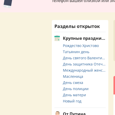
телефон вашей близкой или зн
Разделы открыток
Крупные праздники
Рождество Христово
Татьянин день
День святого Валентина
День защитника Отечества
Международный женский день
Масленица
День смеха
День полиции
День матери
Новый год
От Путина