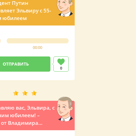
дент Путин
вляет Эльвиру с 55-
м юбилеем
00:00
0
вляю вас, Эльвира, с
ним юбилеем! –
 от Владимира
а