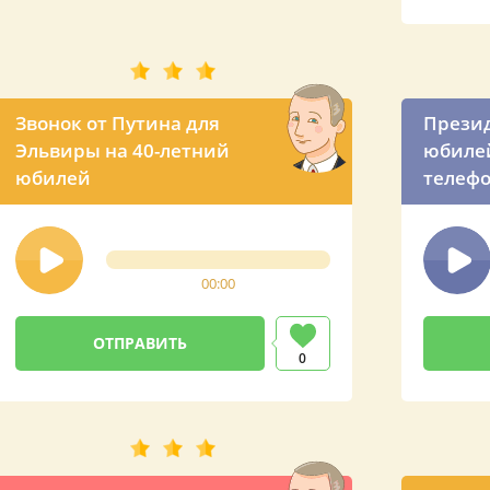
Звонок от Путина для
Презид
Эльвиры на 40-летний
юбилей
юбилей
телефо
00:00
0