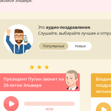
акомой Эльвире.
Это
аудио-поздравления
.
Слушайте, выбирайте лучшее и отпра
Популярные
Новые
Президент Путин звонит на
Влади
20-летие Эльвире
поздра
летни
00:00