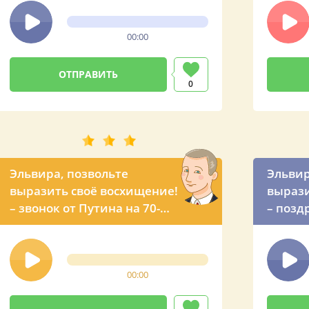
00:00
0
Эльвира, позвольте
Эльвир
выразить своё восхищение!
вырази
– звонок от Путина на 70-
– позд
летие
75 лет
00:00