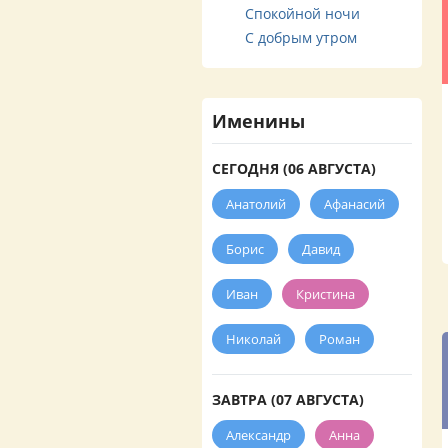
Спокойной ночи
С добрым утром
Именины
СЕГОДНЯ (06 АВГУСТА)
Анатолий
Афанасий
Борис
Давид
Иван
Кристина
Николай
Роман
ЗАВТРА (07 АВГУСТА)
Александр
Анна