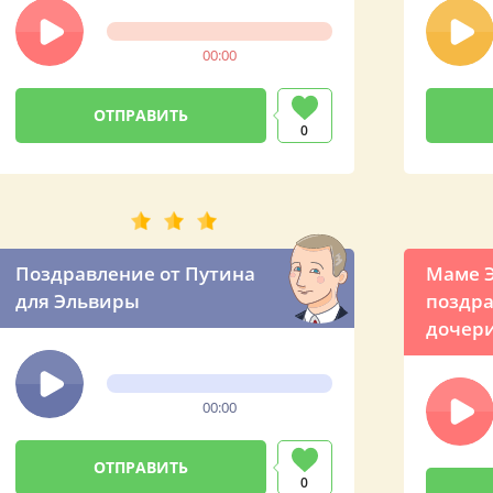
именн
от Вла
00:00
Влади
0
Поздравление от Путина
Маме Э
для Эльвиры
поздра
дочер
00:00
0