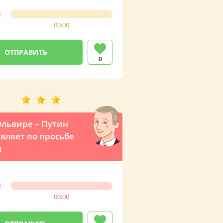
ым поздравлением
димира
00:00
мировича
0
львире – Путин
вляет по просьбе
и
00:00