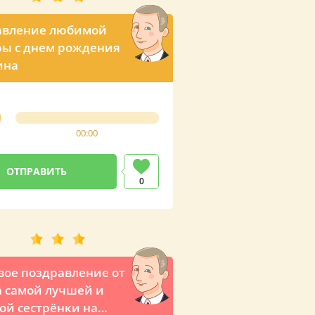
авление любимой
ы с днем рождения
ина
00:00
0
вое поздравление от
 самой лучшей и
й сестрёнки на