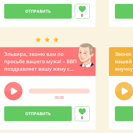
0
Эльвира, звоню вам по
Звоню 
просьбе вашего мужа! – ВВП
вашей 
поздравляет вашу жену с
внучку
Днем рождения по
презид
телефону
00:00
0