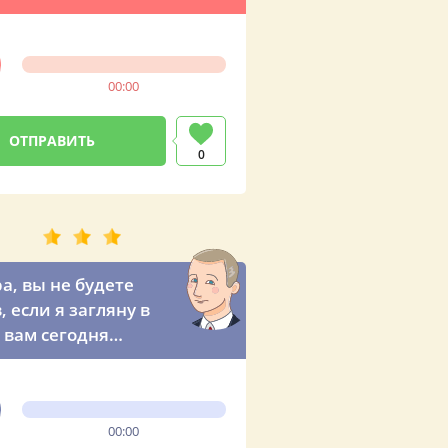
00:00
0
а, вы не будете
, если я загляну в
к вам сегодня
м? – неожиданное
жение от
дента
00:00