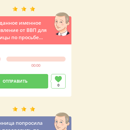
данное именное
вление от ВВП для
ицы по просьбе
ной мамы
00:00
0
нница попросила