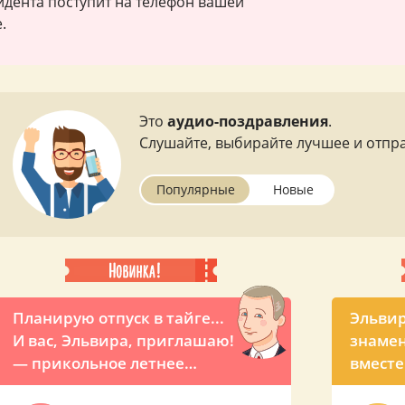
идента поступит на телефон вашей
.
Это
аудио-поздравления
.
Слушайте, выбирайте лучшее и отпра
Популярные
Новые
Планирую отпуск в тайге...
Эльвир
И вас, Эльвира, приглашаю!
знамен
— прикольное летнее
вместе 
поздравление от Путина
прикол