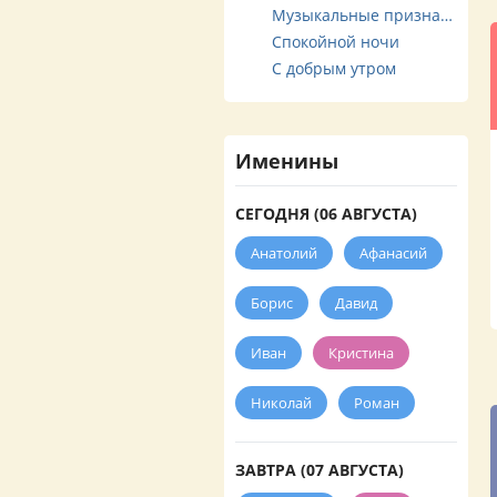
Музыкальные признания
Спокойной ночи
С добрым утром
Именины
СЕГОДНЯ (06 АВГУСТА)
Анатолий
Афанасий
Борис
Давид
Иван
Кристина
Николай
Роман
ЗАВТРА (07 АВГУСТА)