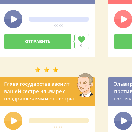
поздравление от
свете
Владимира Владимировича
00:00
0
Глава государства звонит
Эльвир
вашей сестре Эльвире с
против
поздравлениями от сестры
гости 
вечеро
предло
прези
00:00