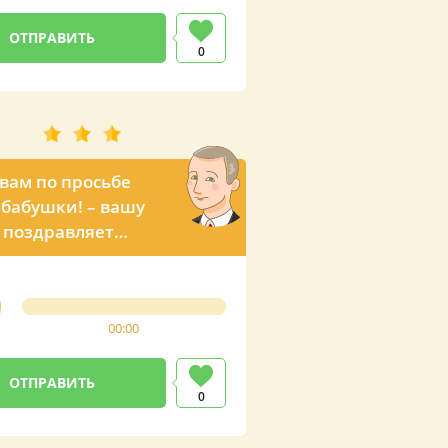
0
вам по просьбе
бабушки! – вашу
 поздравляет
ент России
00:00
0