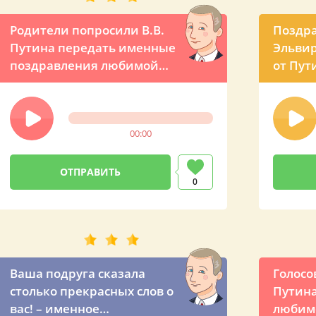
Родители попросили В.В.
Поздр
Путина передать именные
Эльвир
поздравления любимой
от Пут
дочке
00:00
0
Ваша подруга сказала
Голосо
столько прекрасных слов о
Путина
вас! – именное
любимо