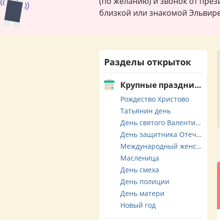
(по желанию) и звонок от през
близкой или знакомой Эльвире
Разделы открыток
Крупные праздники
Рождество Христово
Татьянин день
День святого Валентина
День защитника Отечества
Международный женский день
Масленица
День смеха
День полиции
День матери
Новый год