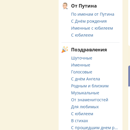
От Путина
По именам от Путина
С Днём рождения
Именные с юбилеем
С юбилеем
Поздравления
Шуточные
Именные
Голосовые
С днём Ангела
Родным и близким
Музыкальные
От знаменитостей
Для любимых
С юбилеем
В стихах
С прошедшим днем рождения