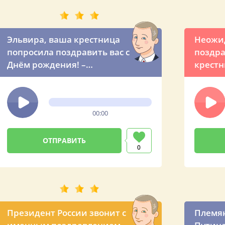
Эльвира, ваша крестница
Неожи
попросила поздравить вас с
поздра
Днём рождения! –
крестн
Владимир Владимирович
крёст
звонит вашей крёстной
маме по телефону
00:00
0
Президент России звонит с
Племя