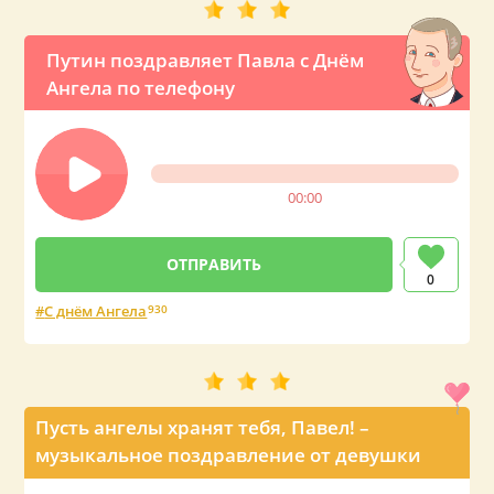
Путин поздравляет Павла с Днём
Ангела по телефону
00:00
0
С днём Ангела
930
Пусть ангелы хранят тебя, Павел! –
музыкальное поздравление от девушки