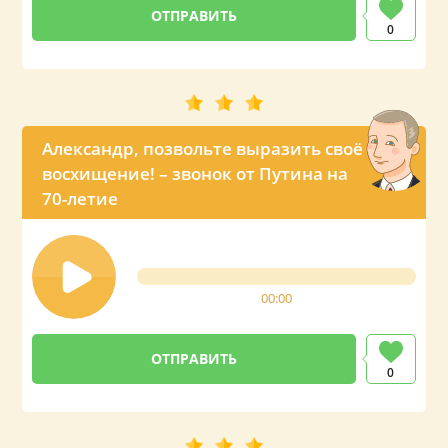
0
Александр, позвольте выразить своё
восхищение! – звонок от Путина на
70-летие
00:00
0