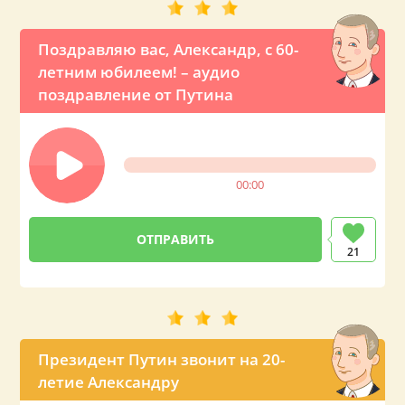
Поздравляю вас, Александр, с 60-
летним юбилеем! – аудио
поздравление от Путина
00:00
21
Президент Путин звонит на 20-
летие Александру