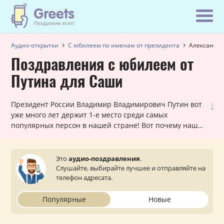
Аудио-открытки
С юбилеем по именам от президента
Александр
Поздравления с юбилеем от
Путина для Саши
↓
Президент России Владимир Владимирович Путин вот
уже много лет держит 1-е место среди самых
популярных персон в нашей стране! Вот почему наши
шуточные голосовые звонки, в которых Путин
поздравляет Александра с юбилеем, всегда в хит-
параде самых заказываемых именных поздравлений.
Это
аудио-поздравления
.
Они лично обращаются к каждому мужчине и
Слушайте, выбирайте лучшее и отправляйте на
оставляют очень приятное впечатление. Просто
телефон адресата.
выберите подходящий вариант, укажите ваш статус (по
желанию) и звонок от президента поступит на телефон
Популярные
Новые
вашему близкому или знакомому Александру.