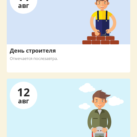
авг
День строителя
Отмечается послезавтра.
12
авг