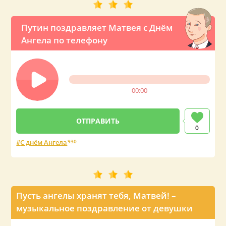
Путин поздравляет Матвея с Днём
Ангела по телефону
00:00
0
С днём Ангела
930
Пусть ангелы хранят тебя, Матвей! –
музыкальное поздравление от девушки