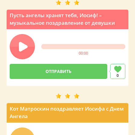
Пусть ангелы хранят тебя, Иосиф! –
музыкальное поздравление от девушки
00:00
0
Кот Матроскин поздравляет Иосифа с Днем
Ангела