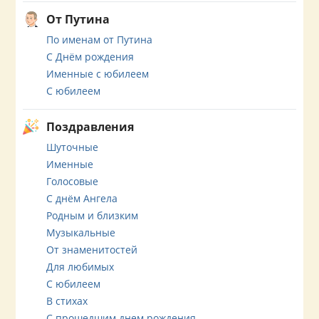
От Путина
По именам от Путина
С Днём рождения
Именные с юбилеем
С юбилеем
Поздравления
Шуточные
Именные
Голосовые
С днём Ангела
Родным и близким
Музыкальные
От знаменитостей
Для любимых
С юбилеем
В стихах
С прошедшим днем рождения