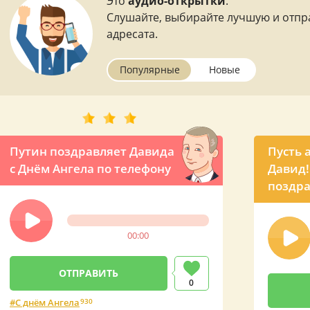
Это
аудио-открытки
.
Слушайте, выбирайте лучшую и отпр
адресата.
Популярные
Новые
Путин поздравляет Давида
Пусть 
с Днём Ангела по телефону
Давид!
поздра
00:00
0
С днём Ангела
930