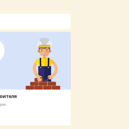
роителя
дня.