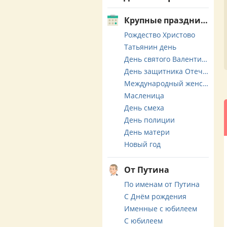
Крупные праздники
Рождество Христово
Татьянин день
День святого Валентина
День защитника Отечества
Международный женский день
Масленица
День смеха
День полиции
День матери
Новый год
От Путина
По именам от Путина
С Днём рождения
Именные с юбилеем
С юбилеем