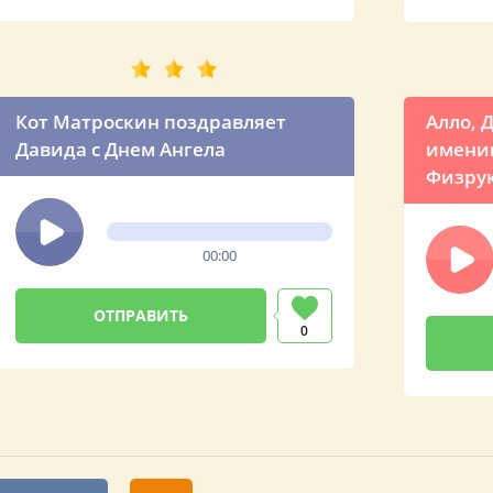
Кот Матроскин поздравляет
Алло, 
Давида с Днем Ангела
именин
Физрук
00:00
0