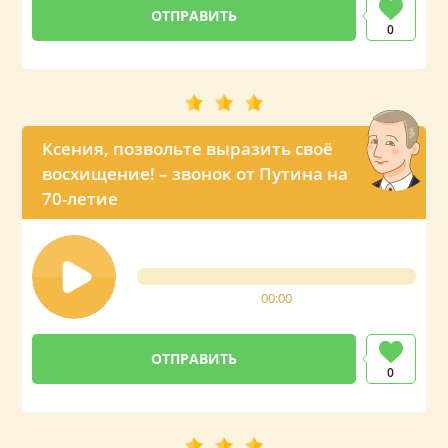
0
Ксения, позвольте выразить своё
восхищение! – звонок от Путина на
70-летие
00:00
0