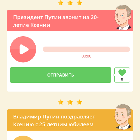
Президент Путин звонит на 20-
летие Ксении
00:00
0
Владимир Путин поздравляет
Ксению с 25-летним юбилеем