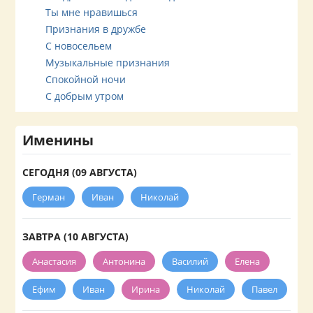
Ты мне нравишься
Признания в дружбе
С новосельем
Музыкальные признания
Спокойной ночи
С добрым утром
Именины
СЕГОДНЯ (09 АВГУСТА)
Герман
Иван
Николай
ЗАВТРА (10 АВГУСТА)
Анастасия
Антонина
Василий
Елена
Ефим
Иван
Ирина
Николай
Павел