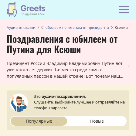
Аудио-открытки
С юбилеем по именам от президента
Ксения
Поздравления с юбилеем от
Путина для Ксюши
↓
Президент России Владимир Владимирович Путин вот
уже много лет держит 1-е место среди самых
популярных персон в нашей стране! Вот почему наши
шуточные голосовые звонки, в которых Путин
поздравляет Ксению с юбилеем, всегда в хит-параде
самых заказываемых именных поздравлений. Они
Это
аудио-поздравления
.
лично обращаются к каждой женщине и оставляют
Слушайте, выбирайте лучшее и отправляйте на
очень приятное впечатление. Просто выберите
телефон адресата.
подходящий вариант, укажите ваш статус (по желанию)
и звонок от президента поступит на телефон вашей
Популярные
Новые
близкой или знакомой Ксении.