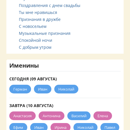
Поздравления с днем свадьбы
Ты мне нравишься
Признания в дружбе
С новосельем
Музыкальные признания
Спокойной ночи
С добрым утром
Именины
СЕГОДНЯ (09 АВГУСТА)
Герман
Иван
Николай
ЗАВТРА (10 АВГУСТА)
Анастасия
Антонина
Василий
Елена
Ефим
Иван
Ирина
Николай
Павел