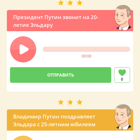
Президент Путин звонит на 20-
летие Эльдару
00:00
0
Владимир Путин поздравляет
Эльдара с 25-летним юбилеем