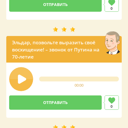
0
Эльдар, позвольте выразить своё
восхищение! – звонок от Путина на
70-летие
00:00
0