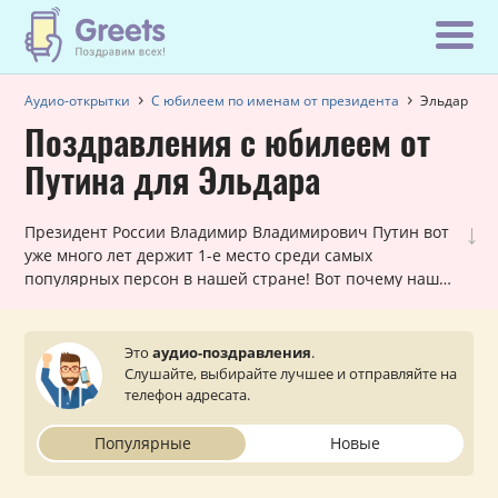
Аудио-открытки
С юбилеем по именам от президента
Эльдар
Поздравления с юбилеем от
Путина для Эльдара
↓
Президент России Владимир Владимирович Путин вот
уже много лет держит 1-е место среди самых
популярных персон в нашей стране! Вот почему наши
шуточные голосовые звонки, в которых Путин
поздравляет Эльдара с юбилеем, всегда в хит-параде
самых заказываемых именных поздравлений. Они
Это
аудио-поздравления
.
лично обращаются к каждому мужчине и оставляют
Слушайте, выбирайте лучшее и отправляйте на
очень приятное впечатление. Просто выберите
телефон адресата.
подходящий вариант, укажите ваш статус (по желанию)
и звонок от президента поступит на телефон вашему
Популярные
Новые
близкому или знакомому Эльдару.