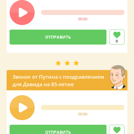
00:00
0
Звонок от Путина с поздравлением
для Давида на 85-летие
00:00