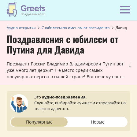
Аудио-открытки
С юбилеем по именам от президента
Давид
Поздравления с юбилеем от
Путина для Давида
↓
Президент России Владимир Владимирович Путин вот
уже много лет держит 1-е место среди самых
популярных персон в нашей стране! Вот почему наши
шуточные голосовые звонки, в которых Путин
поздравляет Давида с юбилеем, всегда в хит-параде
самых заказываемых именных поздравлений. Они
Это
аудио-поздравления
.
лично обращаются к каждому мужчине и оставляют
Слушайте, выбирайте лучшее и отправляйте на
очень приятное впечатление. Просто выберите
телефон адресата.
подходящий вариант, укажите ваш статус (по желанию)
и звонок от президента поступит на телефон вашему
Популярные
Новые
близкому или знакомому Давиду.