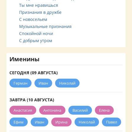
Ты мне нравишься
Признания в дружбе
С новосельем
Музыкальные признания
Спокойной ночи
С добрым утром
Именины
СЕГОДНЯ (09 АВГУСТА)
Герман
Иван
Николай
ЗАВТРА (10 АВГУСТА)
Анастасия
Антонина
Василий
Елена
Ефим
Иван
Ирина
Николай
Павел