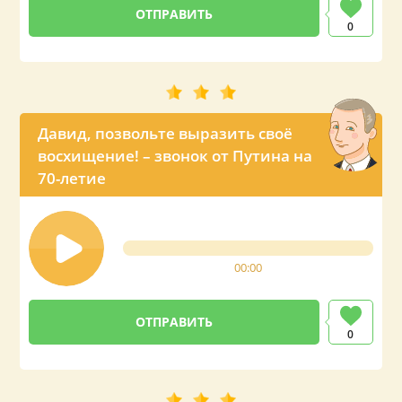
0
Давид, позвольте выразить своё
восхищение! – звонок от Путина на
70-летие
00:00
0