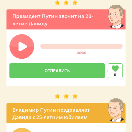
Президент Путин звонит на 20-
летие Давиду
00:00
0
Владимир Путин поздравляет
Давида с 25-летним юбилеем