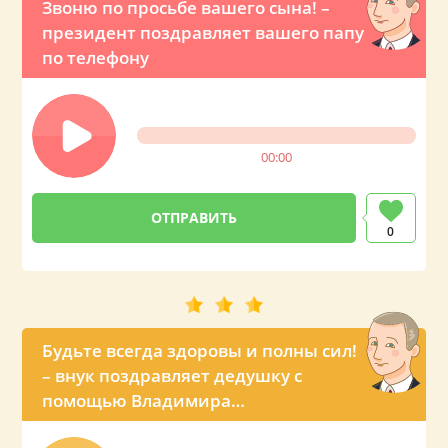
Звоню по просьбе вашего сына! –
президент поздравляет вашего папу
по телефону
00:00
0
Будьте всегда здоровы и полны сил!
– внук поздравляет дедушку с
помощью Владимира
Владимировича