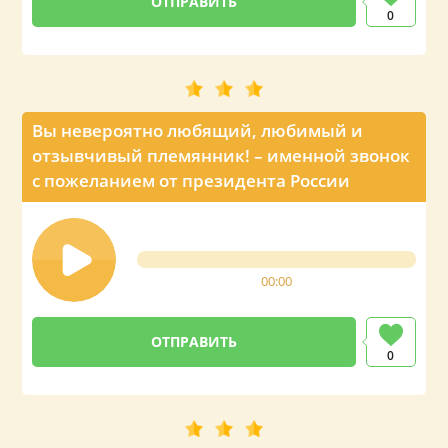
0
Вы невероятно любящий, любимый и
отзывчивый племянник! – именной звонок
с пожеланием от президента России
00:00
0