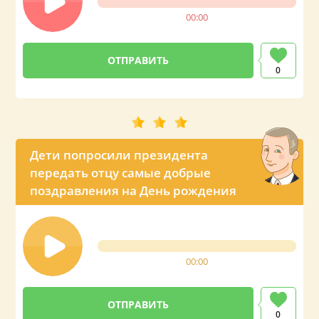
00:00
0
Дети попросили президента
передать отцу самые добрые
поздравления на День рождения
00:00
0