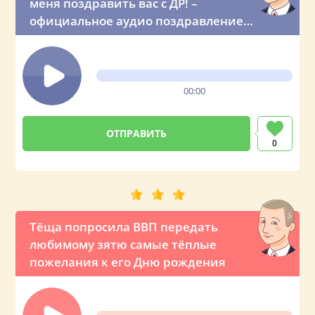
меня поздравить вас с ДР! –
официальное аудио поздравление
из Кремля
00:00
0
Тёща попросила ВВП передать
любимому зятю самые тёплые
пожелания к его Дню рождения