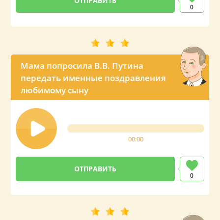
0
Мама попросила В.В. Путина
передать именные поздравления
любимому сыну
00:00
0