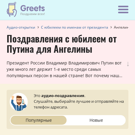
Аудио-открытки
С юбилеем по именам от президента
Ангелина
Поздравления с юбилеем от
Путина для Ангелины
↓
Президент России Владимир Владимирович Путин вот
уже много лет держит 1-е место среди самых
популярных персон в нашей стране! Вот почему наши
шуточные голосовые звонки, в которых Путин
поздравляет Ангелину с юбилеем, всегда в хит-параде
самых заказываемых именных поздравлений. Они
Это
аудио-поздравления
.
лично обращаются к каждой женщине и оставляют
Слушайте, выбирайте лучшее и отправляйте на
очень приятное впечатление. Просто выберите
телефон адресата.
подходящий вариант, укажите ваш статус (по желанию)
и звонок от президента поступит на телефон вашей
Популярные
Новые
близкой или знакомой Ангелине.