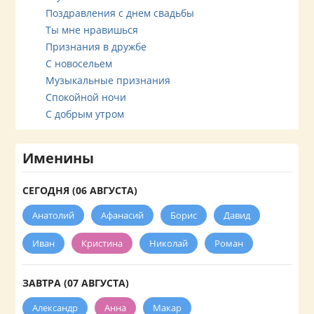
Поздравления с днем свадьбы
Ты мне нравишься
Признания в дружбе
С новосельем
Музыкальные признания
Спокойной ночи
С добрым утром
Именины
СЕГОДНЯ (06 АВГУСТА)
Анатолий
Афанасий
Борис
Давид
Иван
Кристина
Николай
Роман
ЗАВТРА (07 АВГУСТА)
Александр
Анна
Макар