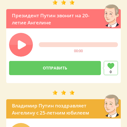
Президент Путин звонит на 20-
летие Ангелине
00:00
0
Владимир Путин поздравляет
Ангелину с 25-летним юбилеем