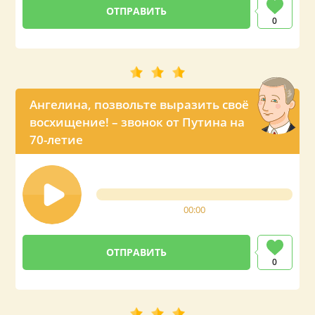
0
Ангелина, позвольте выразить своё
восхищение! – звонок от Путина на
70-летие
00:00
0