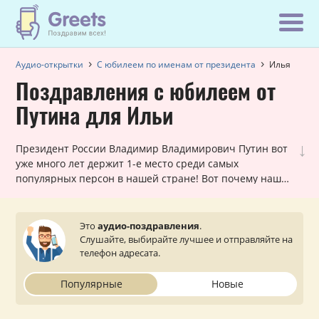
Аудио-открытки
С юбилеем по именам от президента
Илья
Поздравления с юбилеем от
Путина для Ильи
↓
Президент России Владимир Владимирович Путин вот
уже много лет держит 1-е место среди самых
популярных персон в нашей стране! Вот почему наши
шуточные голосовые звонки, в которых Путин
поздравляет Илью с юбилеем, всегда в хит-параде
самых заказываемых именных поздравлений. Они
Это
аудио-поздравления
.
лично обращаются к каждому мужчине и оставляют
Слушайте, выбирайте лучшее и отправляйте на
очень приятное впечатление. Просто выберите
телефон адресата.
подходящий вариант, укажите ваш статус (по желанию)
и звонок от президента поступит на телефон вашему
Популярные
Новые
близкому или знакомому Илье.