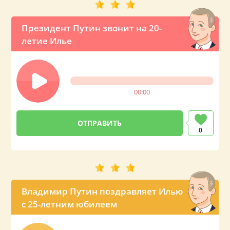
Президент Путин звонит на 20-
летие Илье
00:00
0
Владимир Путин поздравляет Илью
с 25-летним юбилеем