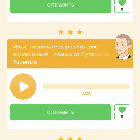
0
Илья, позвольте выразить своё
восхищение! – звонок от Путина на
70-летие
00:00
0