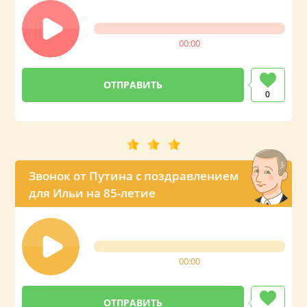
00:00
0
Звонок от Путина с поздравлением
для Ильи на 85-летие
00:00