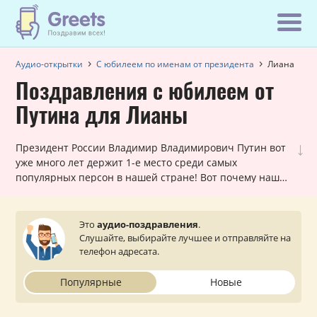
Аудио-открытки
С юбилеем по именам от президента
Лиана
Поздравления с юбилеем от
Путина для Лианы
↓
Президент России Владимир Владимирович Путин вот
уже много лет держит 1-е место среди самых
популярных персон в нашей стране! Вот почему наши
шуточные голосовые звонки, в которых Путин
поздравляет Лиану с юбилеем, всегда в хит-параде
самых заказываемых именных поздравлений. Они
Это
аудио-поздравления
.
лично обращаются к каждой женщине и оставляют
Слушайте, выбирайте лучшее и отправляйте на
очень приятное впечатление. Просто выберите
телефон адресата.
подходящий вариант, укажите ваш статус (по желанию)
и звонок от президента поступит на телефон вашей
Популярные
Новые
близкой или знакомой Лиане.