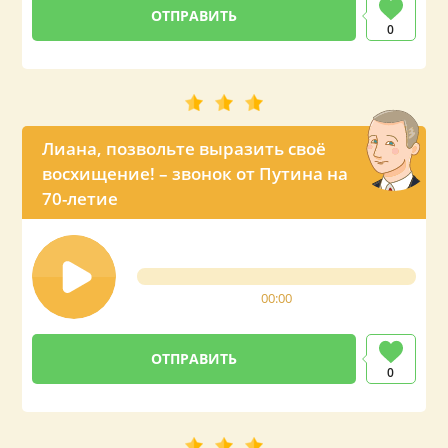
0
Лиана, позвольте выразить своё
восхищение! – звонок от Путина на
70-летие
00:00
0