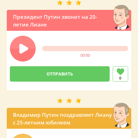
Президент Путин звонит на 20-
летие Лиане
00:00
0
Владимир Путин поздравляет Лиану
с 25-летним юбилеем