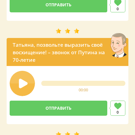
0
Татьяна, позвольте выразить своё
восхищение! – звонок от Путина на
70-летие
00:00
0