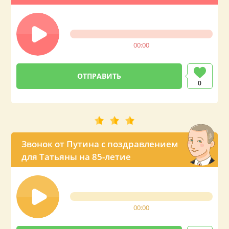
00:00
0
Звонок от Путина с поздравлением
для Татьяны на 85-летие
00:00