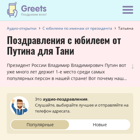
Аудио-открытки
С юбилеем по именам от президента
Татьяна
Поздравления с юбилеем от
Путина для Тани
↓
Президент России Владимир Владимирович Путин вот
уже много лет держит 1-е место среди самых
популярных персон в нашей стране! Вот почему наши
шуточные голосовые звонки, в которых Путин
поздравляет Татьяну с юбилеем, всегда в хит-параде
самых заказываемых именных поздравлений. Они
Это
аудио-поздравления
.
лично обращаются к каждой женщине и оставляют
Слушайте, выбирайте лучшее и отправляйте на
очень приятное впечатление. Просто выберите
телефон адресата.
подходящий вариант, укажите ваш статус (по желанию)
и звонок от президента поступит на телефон вашей
Популярные
Новые
близкой или знакомой Татьяне.