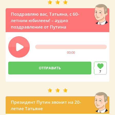
Поздравляю вас, Татьяна, с 60-
летним юбилеем! – аудио
поздравление от Путина
00:00
7
Президент Путин звонит на 20-
летие Татьяне