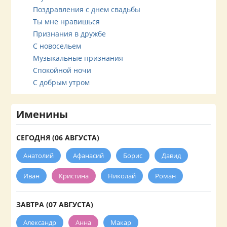
Поздравления с днем свадьбы
Ты мне нравишься
Признания в дружбе
С новосельем
Музыкальные признания
Спокойной ночи
С добрым утром
Именины
СЕГОДНЯ (06 АВГУСТА)
Анатолий
Афанасий
Борис
Давид
Иван
Кристина
Николай
Роман
ЗАВТРА (07 АВГУСТА)
Александр
Анна
Макар