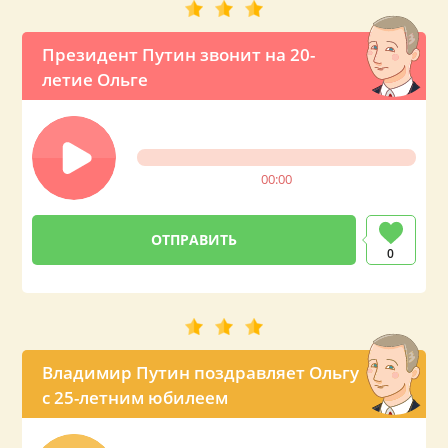
Президент Путин звонит на 20-
летие Ольге
00:00
0
Владимир Путин поздравляет Ольгу
с 25-летним юбилеем