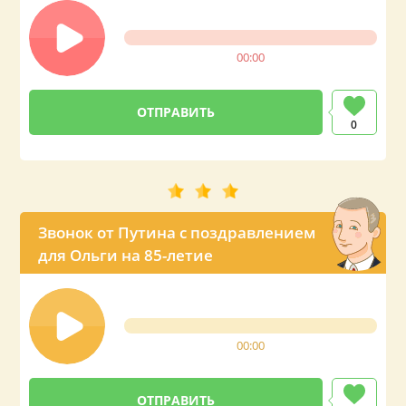
00:00
0
Звонок от Путина с поздравлением
для Ольги на 85-летие
00:00