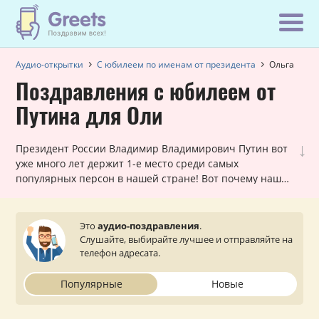
Аудио-открытки
С юбилеем по именам от президента
Ольга
Поздравления с юбилеем от
Путина для Оли
↓
Президент России Владимир Владимирович Путин вот
уже много лет держит 1-е место среди самых
популярных персон в нашей стране! Вот почему наши
шуточные голосовые звонки, в которых Путин
поздравляет Ольгу с юбилеем, всегда в хит-параде
самых заказываемых именных поздравлений. Они
Это
аудио-поздравления
.
лично обращаются к каждой женщине и оставляют
Слушайте, выбирайте лучшее и отправляйте на
очень приятное впечатление. Просто выберите
телефон адресата.
подходящий вариант, укажите ваш статус (по желанию)
и звонок от президента поступит на телефон вашей
Популярные
Новые
близкой или знакомой Ольге.