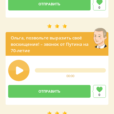
0
Ольга, позвольте выразить своё
восхищение! – звонок от Путина на
70-летие
00:00
0