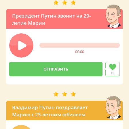
Президент Путин звонит на 20-
летие Марии
00:00
0
Владимир Путин поздравляет
Марию с 25-летним юбилеем