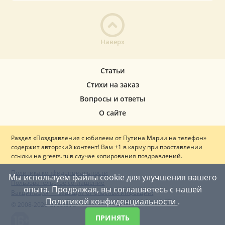
Наверх
Статьи
Стихи на заказ
Вопросы и ответы
О сайте
Раздел «Поздравления с юбилеем от Путина Марии на телефон»
содержит авторский контент! Вам +1 в карму при проставлении
ссылки на greets.ru в случае копирования поздравлений.
Политика конфиденциальности
Мы используем файлы cookie для улучшения вашего
Пользовательское соглашение
опыта. Продолжая, вы соглашаетесь с нашей
Вакцинация — ваш щит от опасных инфекций!
Политикой конфиденциальности
.
© 2008-2026 Greets.ru
ПРИНЯТЬ