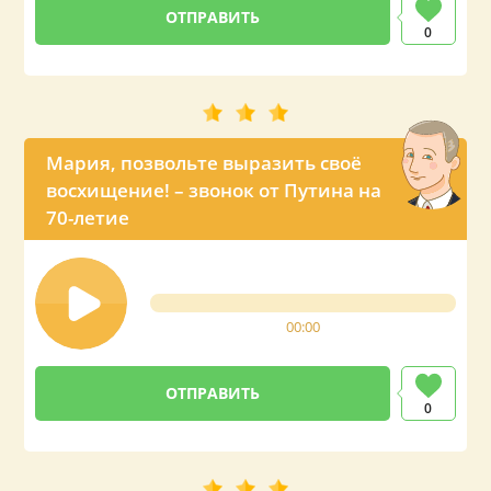
0
Мария, позвольте выразить своё
восхищение! – звонок от Путина на
70-летие
00:00
0