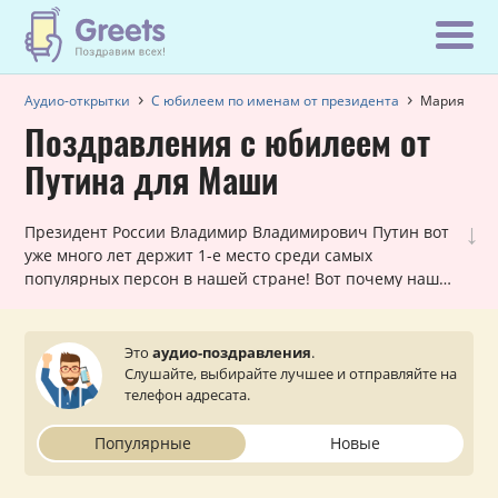
Аудио-открытки
С юбилеем по именам от президента
Мария
Поздравления с юбилеем от
Путина для Маши
↓
Президент России Владимир Владимирович Путин вот
уже много лет держит 1-е место среди самых
популярных персон в нашей стране! Вот почему наши
шуточные голосовые звонки, в которых Путин
поздравляет Марию с юбилеем, всегда в хит-параде
самых заказываемых именных поздравлений. Они
Это
аудио-поздравления
.
лично обращаются к каждой женщине и оставляют
Слушайте, выбирайте лучшее и отправляйте на
очень приятное впечатление. Просто выберите
телефон адресата.
подходящий вариант, укажите ваш статус (по желанию)
и звонок от президента поступит на телефон вашей
Популярные
Новые
близкой или знакомой Марии.