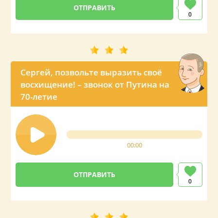
0
Сергей, позвольте выразить своё
восхищение! – звонок от Путина на
70-летие
00:00
0