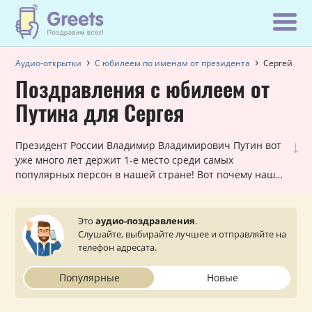
Аудио-открытки
С юбилеем по именам от президента
Сергей
Поздравления с юбилеем от
Путина для Сергея
↓
Президент России Владимир Владимирович Путин вот
уже много лет держит 1-е место среди самых
популярных персон в нашей стране! Вот почему наши
шуточные голосовые звонки, в которых Путин
поздравляет Сергея с юбилеем, всегда в хит-параде
самых заказываемых именных поздравлений. Они
Это
аудио-поздравления
.
лично обращаются к каждому мужчине и оставляют
Слушайте, выбирайте лучшее и отправляйте на
очень приятное впечатление. Просто выберите
телефон адресата.
подходящий вариант, укажите ваш статус (по желанию)
и звонок от президента поступит на телефон вашему
Популярные
Новые
близкому или знакомому Сергею.