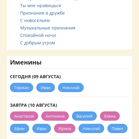
Ты мне нравишься
Признания в дружбе
С новосельем
Музыкальные признания
Спокойной ночи
С добрым утром
Именины
СЕГОДНЯ (09 АВГУСТА)
Герман
Иван
Николай
ЗАВТРА (10 АВГУСТА)
Анастасия
Антонина
Василий
Елена
Ефим
Иван
Ирина
Николай
Павел