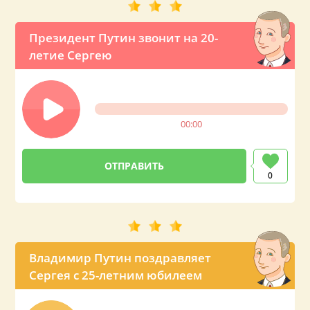
Президент Путин звонит на 20-
летие Сергею
00:00
0
Владимир Путин поздравляет
Сергея с 25-летним юбилеем