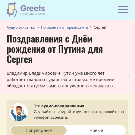
Аудио-открытки
По именам от президента
Сергей
Поздравления с Днём
рождения от Путина для
Сергея
↓
Владимир Владимирович Путин уже много лет
работает главой государства и столько же времени
обладает статусом самого популярного человека в
России! Вот почему наши шуточные голосовые звонки,
в которых Путин поздравляет Сергея с днем рождения,
всегда в топе самых заказываемых именных
Это
аудио-поздравления
.
поздравлений. Они всегда уникальны для каждого
Слушайте, выбирайте лучшее и отправляйте на
мужчины и оставляют очень приятное впечатление.
телефон адресата.
Просто выберите подходящий вариант, укажите ваш
статус (по желанию) и звонок от президента поступит
Популярные
Новые