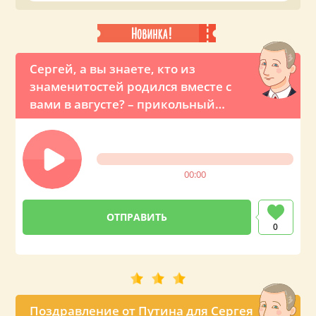
на телефон вашему близкому или знакомому Сергею.
Сергей, а вы знаете, кто из
знаменитостей родился вместе с
вами в августе? – прикольный
звонок с именным поздравлением
от Владимира Владимировича
00:00
0
Поздравление от Путина для Сергея