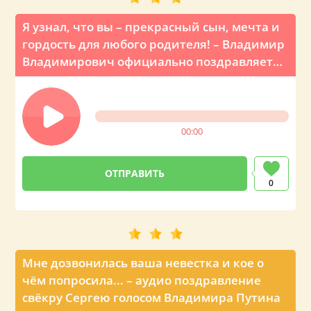
Я узнал, что вы – прекрасный сын, мечта и
гордость для любого родителя! – Владимир
Владимирович официально поздравляет
по телефону
00:00
0
Мне дозвонилась ваша невестка и кое о
чём попросила... – аудио поздравление
свёкру Сергею голосом Владимира Путина