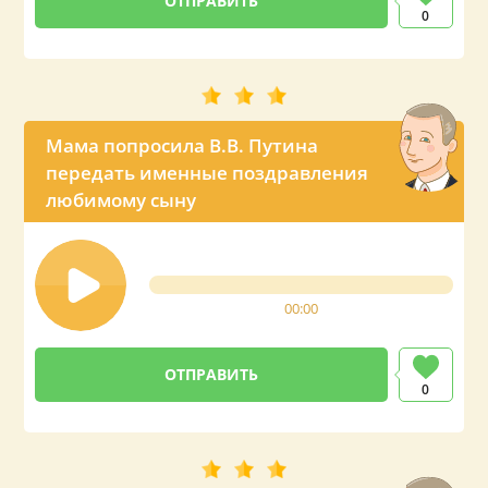
0
Мама попросила В.В. Путина
передать именные поздравления
любимому сыну
00:00
0