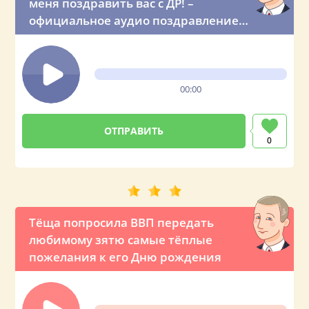
меня поздравить вас с ДР! –
официальное аудио поздравление
из Кремля
00:00
0
Тёща попросила ВВП передать
любимому зятю самые тёплые
пожелания к его Дню рождения