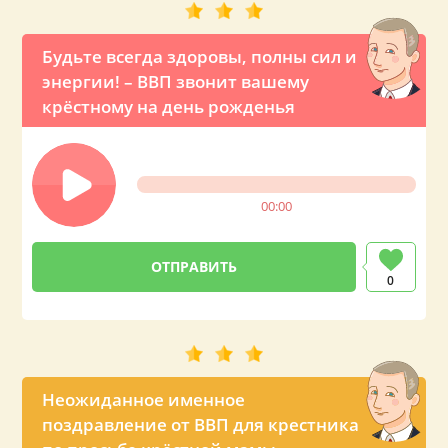
Будьте всегда здоровы, полны сил и
энергии! – ВВП звонит вашему
крёстному на день рожденья
00:00
0
Неожиданное именное
поздравление от ВВП для крестника