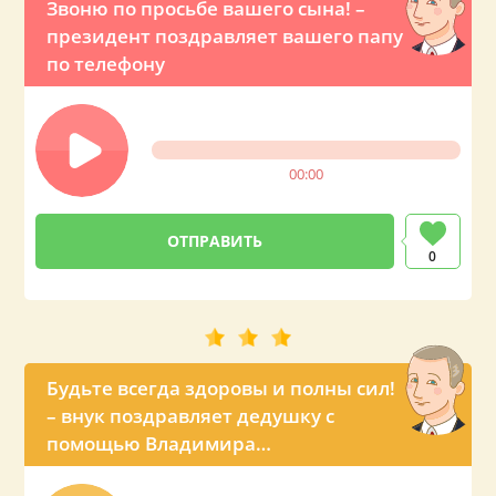
Звоню по просьбе вашего сына! –
президент поздравляет вашего папу
по телефону
00:00
0
Будьте всегда здоровы и полны сил!
– внук поздравляет дедушку с
помощью Владимира
Владимировича