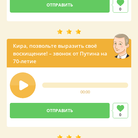
0
Кира, позвольте выразить своё
восхищение! – звонок от Путина на
70-летие
00:00
0