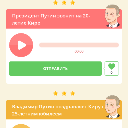
Президент Путин звонит на 20-
летие Кире
00:00
0
Владимир Путин поздравляет Киру с
25-летним юбилеем