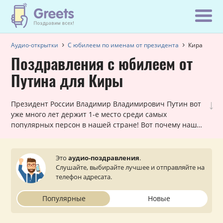
Аудио-открытки
С юбилеем по именам от президента
Кира
Поздравления с юбилеем от
Путина для Киры
↓
Президент России Владимир Владимирович Путин вот
уже много лет держит 1-е место среди самых
популярных персон в нашей стране! Вот почему наши
шуточные голосовые звонки, в которых Путин
поздравляет Киру с юбилеем, всегда в хит-параде
самых заказываемых именных поздравлений. Они
Это
аудио-поздравления
.
лично обращаются к каждой женщине и оставляют
Слушайте, выбирайте лучшее и отправляйте на
очень приятное впечатление. Просто выберите
телефон адресата.
подходящий вариант, укажите ваш статус (по желанию)
и звонок от президента поступит на телефон вашей
Популярные
Новые
близкой или знакомой Кире.