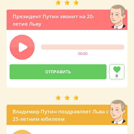
Президент Путин звонит на 20-
летие Льву
00:00
0
Владимир Путин поздравляет Льва с
25-летним юбилеем