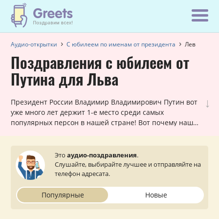
Аудио-открытки
С юбилеем по именам от президента
Лев
Поздравления с юбилеем от
Путина для Льва
↓
Президент России Владимир Владимирович Путин вот
уже много лет держит 1-е место среди самых
популярных персон в нашей стране! Вот почему наши
шуточные голосовые звонки, в которых Путин
поздравляет Льва с юбилеем, всегда в хит-параде
самых заказываемых именных поздравлений. Они
Это
аудио-поздравления
.
лично обращаются к каждому мужчине и оставляют
Слушайте, выбирайте лучшее и отправляйте на
очень приятное впечатление. Просто выберите
телефон адресата.
подходящий вариант, укажите ваш статус (по желанию)
и звонок от президента поступит на телефон вашему
Популярные
Новые
близкому или знакомому Льву.