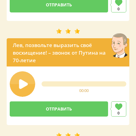
0
Лев, позвольте выразить своё
восхищение! – звонок от Путина на
70-летие
00:00
0