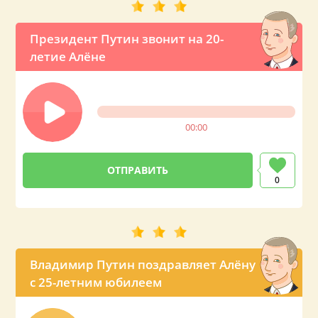
Президент Путин звонит на 20-
летие Алёне
00:00
0
Владимир Путин поздравляет Алёну
с 25-летним юбилеем