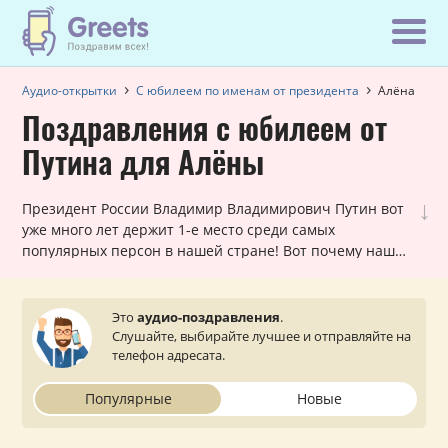
Аудио-открытки
С юбилеем по именам от президента
Алёна
Поздравления с юбилеем от
Путина для Алёны
↓
Президент России Владимир Владимирович Путин вот
уже много лет держит 1-е место среди самых
популярных персон в нашей стране! Вот почему наши
шуточные голосовые звонки, в которых Путин
поздравляет Алёну с юбилеем, всегда в хит-параде
самых заказываемых именных поздравлений. Они
Это
аудио-поздравления
.
лично обращаются к каждой женщине и оставляют
Слушайте, выбирайте лучшее и отправляйте на
очень приятное впечатление. Просто выберите
телефон адресата.
подходящий вариант, укажите ваш статус (по желанию)
и звонок от президента поступит на телефон вашей
Популярные
Новые
близкой или знакомой Алёне.