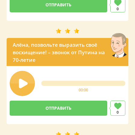
0
Алёна, позвольте выразить своё
восхищение! – звонок от Путина на
70-летие
00:00
0