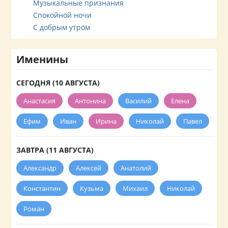
Музыкальные признания
Спокойной ночи
С добрым утром
Именины
СЕГОДНЯ (10 АВГУСТА)
Анастасия
Антонина
Василий
Елена
Ефим
Иван
Ирина
Николай
Павел
ЗАВТРА (11 АВГУСТА)
Александр
Алексей
Анатолий
Константин
Кузьма
Михаил
Николай
Роман