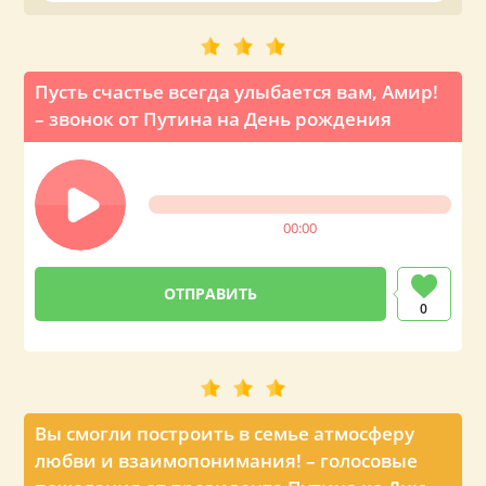
на телефон вашему близкому или знакомому Амиру.
Пусть счастье всегда улыбается вам, Амир!
– звонок от Путина на День рождения
00:00
0
Вы смогли построить в семье атмосферу
любви и взаимопонимания! – голосовые