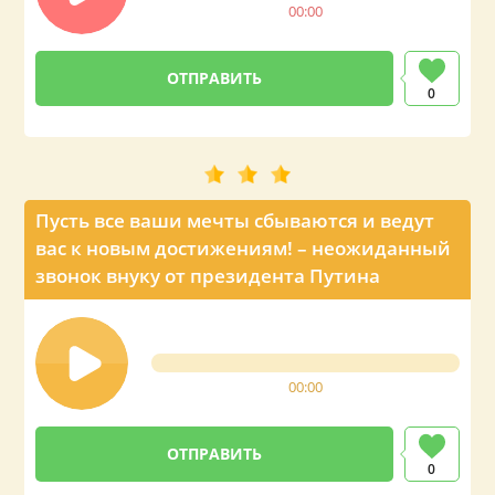
00:00
0
Пусть все ваши мечты сбываются и ведут
вас к новым достижениям! – неожиданный
звонок внуку от президента Путина
00:00
0