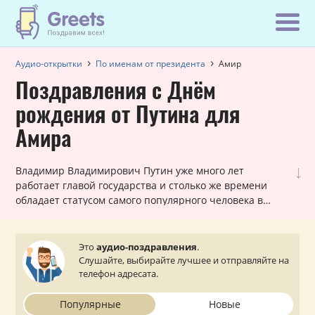
Аудио-открытки
По именам от президента
Амир
Поздравления с Днём
рождения от Путина для
Амира
↓
Владимир Владимирович Путин уже много лет
работает главой государства и столько же времени
обладает статусом самого популярного человека в
России! Вот почему наши шуточные голосовые звонки,
в которых Путин поздравляет Амира с днем рождения,
всегда в топе самых заказываемых именных
Это
аудио-поздравления
.
поздравлений. Они всегда уникальны для каждого
Слушайте, выбирайте лучшее и отправляйте на
мужчины и оставляют очень приятное впечатление.
телефон адресата.
Просто выберите подходящий вариант, укажите ваш
статус (по желанию) и звонок от президента поступит
Популярные
Новые