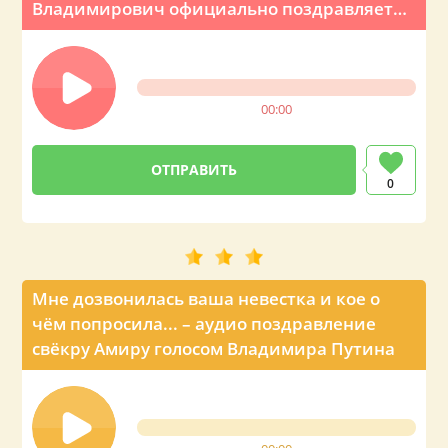
Владимирович официально поздравляет
по телефону
00:00
0
Мне дозвонилась ваша невестка и кое о
чём попросила... – аудио поздравление
свёкру Амиру голосом Владимира Путина