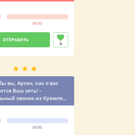
мирович официально
вляет по телефону
00:00
0
сен, как о вас
ется Ваш зять! –
ьный звонок из Кремля
ь рождения тестя
00:00