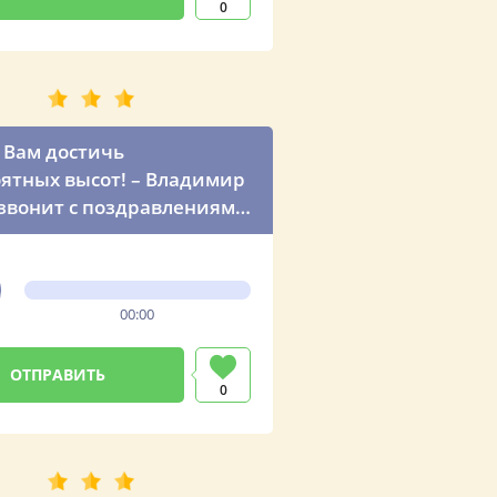
0
Вам достичь
ятных высот! – Владимир
звонит с поздравлениями
ата Арсена
00:00
0