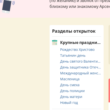
(по желанию) и звонок от пре
близкому или знакомому Арсен
Разделы открыток
Крупные праздники
Рождество Христово
Татьянин день
День святого Валентина
День защитника Отечества
Международный женский день
Масленица
День смеха
День полиции
День матери
Новый год