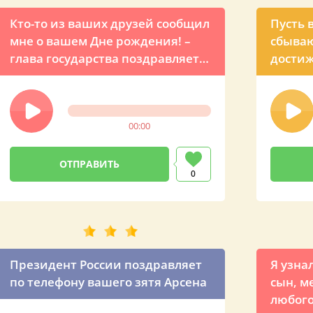
Кто-то из ваших друзей сообщил
Пусть 
мне о вашем Дне рождения! –
сбываю
глава государства поздравляет
дости
друга Арсена по телефону
звонок
Путин
00:00
0
Президент России поздравляет
Я узна
по телефону вашего зятя Арсена
сын, м
любого