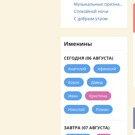
Музыкальные признания
Спокойной ночи
С добрым утром
Именины
СЕГОДНЯ (06 АВГУСТА)
Анатолий
Афанасий
Борис
Давид
Иван
Кристина
Николай
Роман
ЗАВТРА (07 АВГУСТА)