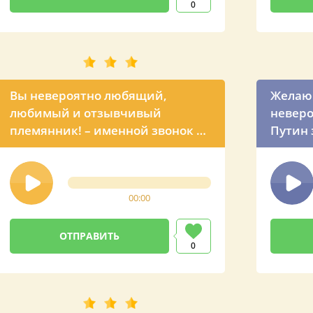
0
Вы невероятно любящий,
Желаю 
любимый и отзывчивый
неверо
племянник! – именной звонок с
Путин 
пожеланием от президента
для бр
России
00:00
0