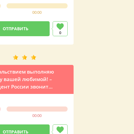
00:00
0
ольствием выполняю
у вашей любимой! –
ент России звонит
 любимому Арсену с
влением на День
ния
00:00