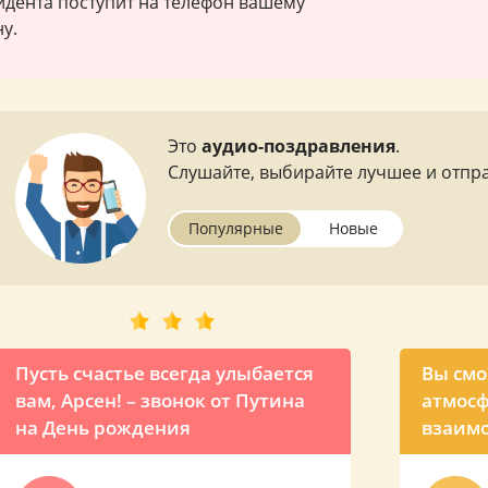
зидента поступит на телефон вашему
у.
Это
аудио-поздравления
.
Слушайте, выбирайте лучшее и отпра
Популярные
Новые
Пусть счастье всегда улыбается
Вы смо
вам, Арсен! – звонок от Путина
атмосф
на День рождения
взаимо
пожела
Путина