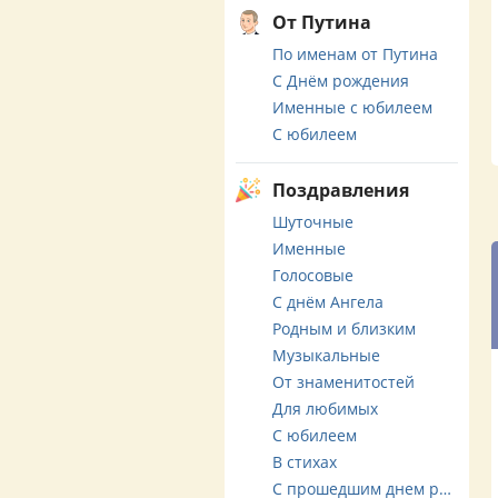
От Путина
По именам от Путина
С Днём рождения
Именные с юбилеем
С юбилеем
Поздравления
Шуточные
Именные
Голосовые
С днём Ангела
Родным и близким
Музыкальные
От знаменитостей
Для любимых
С юбилеем
В стихах
С прошедшим днем рождения