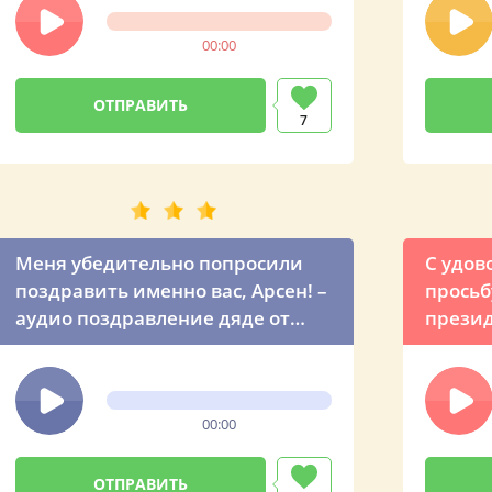
Арсена
00:00
7
Меня убедительно попросили
С удов
поздравить именно вас, Арсен! –
просьб
аудио поздравление дяде от
презид
Владимира Владимировича
вашему
поздра
рожде
00:00