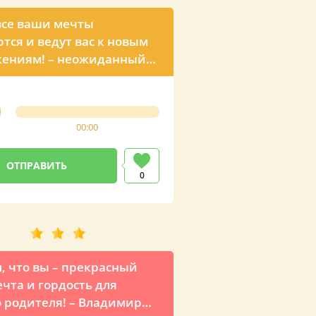
все ваши мечты
тся и ведут вас к новым
жениям! – неожиданный
 внуку от президента
а
00:00
0
л, что вы – прекрасный
ечта и гордость для
 родителя! – Владимир