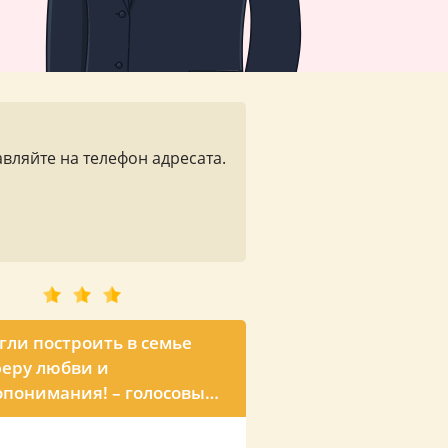
вляйте на телефон адресата.
гли построить в семье
еру любви и
понимания! – голосовые
ния от президента
 ко Дню рождения мужа