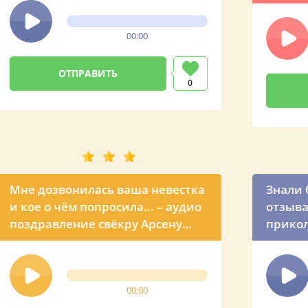
Влади
поздра
00:00
0
Мне дозвонилась ваша невестка
Знали бы вы, Ар
и кое о чём попросила... – аудио
отзыва
поздравление свёкру Арсену
прикол
голосом Владимира Путина
на Ден
00:00