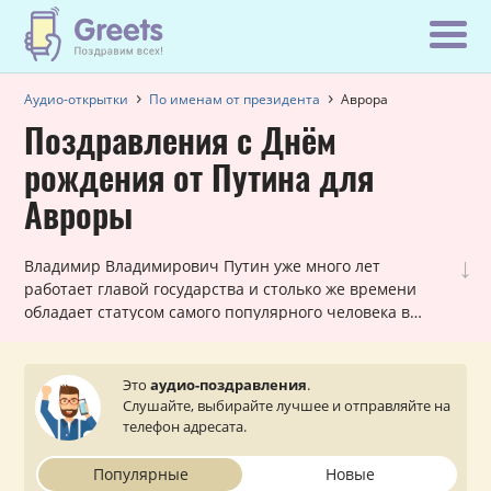
Аудио-открытки
По именам от президента
Аврора
Поздравления с Днём
рождения от Путина для
Авроры
↓
Владимир Владимирович Путин уже много лет
работает главой государства и столько же времени
обладает статусом самого популярного человека в
России! Вот почему наши шуточные голосовые звонки,
в которых Путин поздравляет Аврору с днем рождения,
всегда в топе самых заказываемых именных
Это
аудио-поздравления
.
поздравлений. Они всегда уникальны для каждой
Слушайте, выбирайте лучшее и отправляйте на
женщины и оставляют очень приятное впечатление.
телефон адресата.
Просто выберите подходящий вариант, укажите ваш
статус (по желанию) и звонок от президента поступит
Популярные
Новые