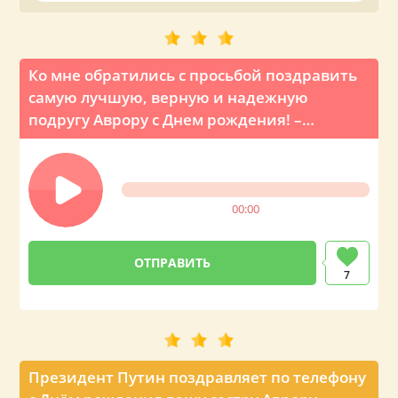
на телефон вашей близкой или знакомой Авроре.
Ко мне обратились с просьбой поздравить
самую лучшую, верную и надежную
подругу Аврору с Днем рождения! –
голосовое поздравление от главы
государства
00:00
7
Президент Путин поздравляет по телефону