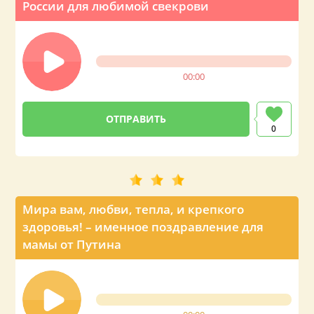
России для любимой свекрови
00:00
0
Мира вам, любви, тепла, и крепкого
здоровья! – именное поздравление для
мамы от Путина