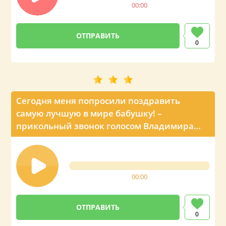
00:00
0
Сегодня меня попросили поздравить
самую лучшую в мире бабушку! –
прикольный звонок голосом Владимира
Путина
00:00
0