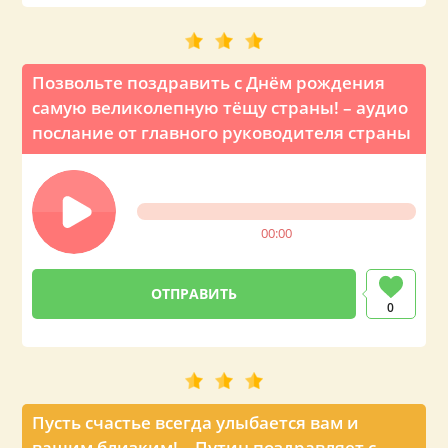
Позвольте поздравить с Днём рождения
самую великолепную тёщу страны! – аудио
послание от главного руководителя страны
00:00
0
Пусть счастье всегда улыбается вам и
вашим близким! – Путин поздравляет с